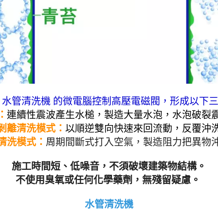
公寓、透天、園區大廠、
露營區、大型醫院、塑膠
品工廠、學校。 水管
水管清洗機 照片 機
 水管清洗機 的微電腦控制高壓電磁閥，形成以下
：
連續性震波產生水槌，製造大量水泡，水泡破裂
脈衝剝離清洗模式：
以順逆雙向快速來回流動，反覆沖
波清洗模式
：
周期間斷式打入空氣，製造阻力把異物
施工時間短、低噪音，不須破壞建築物結構。
不使用臭氧或任何化學藥劑，無殘留疑慮。
水管清洗機