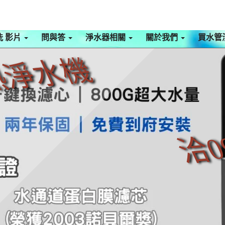
洗 影片
問與答
淨水器相關
關於我們
買水管
熱淨水機
洽0