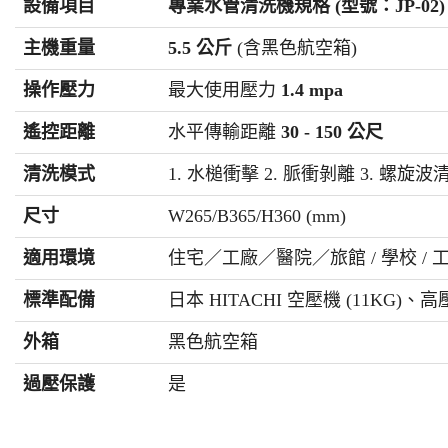
設備項目
專業水管清洗機規格 (型號：JP-02)
主機重量
5.5 公斤
(含黑色航空箱)
操作壓力
最大使用壓力
1.4 mpa
遙控距離
水平傳輸距離
30 - 150 公尺
清洗模式
1. 水槌衝擊 2. 脈衝剝離 3. 螺旋波
尺寸
W265/B365/H360 (mm)
適用環境
住宅／工廠／醫院／旅館 / 學校 / 
標準配備
日本 HITACHI 空壓機 (11KG
外箱
黑色航空箱
過壓保護
是