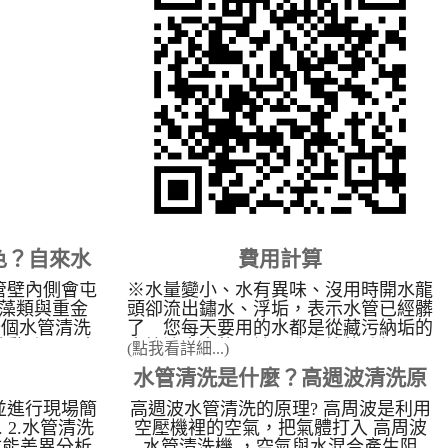
經銷商最新自來水管清洗洗淨技術，來
何選管乾淨?
為各地的住宅／工廠／醫院／學校 / 工
術，擁有全省
廠機台做自來水管清洗服務。本公司不
驗，公司不斷
收加盟業者之加盟金、權利金，並提供
可提供給加盟
加盟業者技術轉移及市場開發資訊，水
機器教學、現
管清洗機可應用於：醫院／學校／ 工
口碑形象、不
廠機台與一般住宅的給自來水管污垢洗
成果。高週波
淨。 營業項目： 一、一般住家、機
格，簡單操
關學校、飯店、公司、工廠機台各項管
宗旨。 管乾
路之管垢洗淨作業及水質改善工程。
與創新、教育
二、開放全省加盟經銷，並提供各種技
專業的管路清
術轉移。 為什麼要洗水管： 目前生
大的滿意度為
活品質提高及對養生的概念高漲，卻不
態度與客戶滿
色？自來水
費用計算
知水管裡面有重金屬及細菌，以為只要
行業可以發揚
裝了RO逆滲透就可以安心的用水，卻
盟商們可以比
管壁內側會屯
※水量變小、水有異味、沒用時開水龍
壓的關鍵影
不知道淨水器只能把雜質過濾乾淨，無
更好。 我們
藻類與重金
頭卻流出鏽水、浮垢，表示水管已經髒
法處理細菌，同時在洗澡時也不知重金
元的清洗水管
千個水管清洗
了 您每天要用的水都是從藏污納垢的
屬會慢慢從人體皮膚吸收至體內，日積
多)，無論您
啟動時，原本
水管流出來的，該是洗水管的時候了！
(點我看詳細...)
月累會造成皮膚病變，所以本公司努力
專業的解決方
成驚人的「五
下單後會與您約時間，工作時間約2小
水管清洗是什麼？高週波清洗原
推廣給大眾了解，讓大眾能重視家庭
廠房設備清
污水顏色，直
時，屋齡較久的房子清洗時間加長(不
水管清洗 的重要性。 因台灣工業發
器與機台管路
化學與生物污
加價)，歡迎來留言洽詢！
並進行現場簡
高週波水管清洗的原理? 高周波是利用
理介紹
達並不斷的進步，導致各種的污染產
產製程不受影
物� ...
 2.水管清洗
空壓機裡的空氣，把氣體打入 高周波
生，間接或直接的影響到水的品質。長
準的生產管線
備效能差異分析.
水管清洗機 ，空氣與水混合產生阻