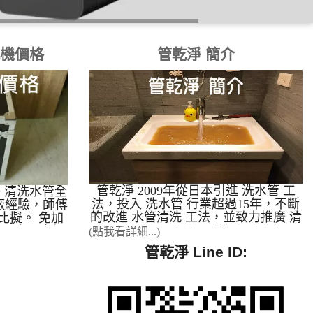
洗機價格
管乾淨 簡介
管乾淨 2009年從日本引進 洗水管 工
乾淨 清洗水管全
法，投入 洗水管 行業超過15年，不斷
廠經驗，師傅
的改進 水管清洗 工法，並致力推廣 清
比擬。 免加
洗水管 的相關知識，幫每個人作好居
無壓力，市場
(點我看詳細...)
家用水的把關，讓每個人都有健康的身
酬 有口碑的
管乾淨 Line ID:
體。 管乾淨 2012年 自創特殊 清洗水
水管清洗設
管 方法，並引進日本水管清洗機，開
5%(他家還在
放廠商加盟。 管乾淨 2014年 全省 洗
全台90%，您
水管 案例最多，成功案例高達99.5%。
例幾乎都是管
本公司全省實際案例最多，提供加盟
學技術請到管