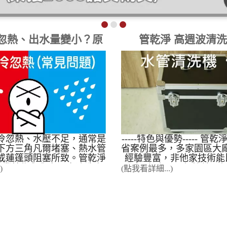
忽熱、出水量變小？原
管乾淨 高週波清
因與解決方案
冷忽熱、水壓不足，通常是
-----特色與優勢----- 管
下方三角凡爾堵塞、熱水管
省案例最多，多家園區大
或蓮篷頭阻塞所致。管乾淨
經驗豐富，非他家技術能
年專業技術與全台最多清洗案
盟金, 免店面，無管銷，
)
(點我看詳細...)
高週波水管清洗工法」，在
大, 免綁約，低風險，高報
潢、不使用化學藥劑的前提
案例經驗 使用本公司的
9.5% 的管道疏通與除垢成
備，到現場施工成功率99.
冬天時 熱水忽冷忽熱 ，像在
90%成功率)，案例影音占
、戰鬥澡，整理三個解決方
沒有看錯，全台90%的案
 檢查熱水器 檢查熱水器電池電
乾淨的學生提供，如果要