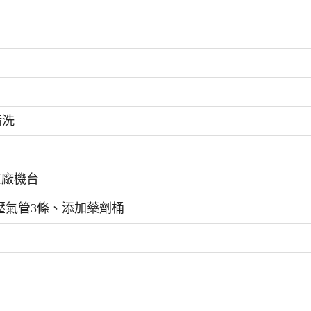
清洗
工廠機台
)、高壓氣管3條、添加藥劑桶