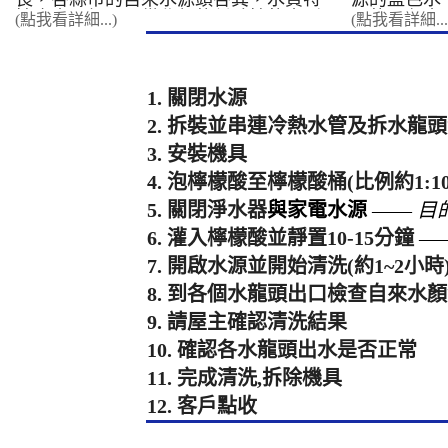
性也大不相同。從北部的偏酸性軟水到
屬的黑色水
(點我看詳細...)
(點我看詳細...
中南部的偏鹼性硬水，這些看不見的化
水；含有菌
學特性，正24小時不間斷地影響著您家
淡也會因為
中的水管與用水設備。 北部地區：酸
長短有所不一
性水質與鐵鏽的博弈 如雙北、基� ...
顏色的
1. 關閉水源
2. 拆裝並串連冷熱水管及拆水龍
3. 安裝機具
4. 泡檸檬酸至檸檬酸桶(比例約1:10
5. 關閉淨水器
與家電水源
——
目
6. 灌入檸檬酸並靜置10-15分鐘
—
7. 開啟水源並開始清洗(約1~2小時
8. 到各個水龍頭出口檢查自來水
9. 請屋主確認清洗結果
10. 確認各水龍頭出水是否正常
11. 完成清洗,拆除機具
12. 客戶點收