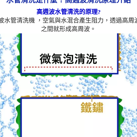
高周波水管清洗機功能
管清洗機 設備項目 專業
高週波水管清洗的原理?
格 (型號：JP-02) 110V
波水管清洗機 ，空氣與水混合產生阻力，透過高
5.5 公斤 (含黑色航空箱)
攜帶 操作壓力 最大使用壓力 
之間就形成高周波。
安全可控，確保輸出壓力 
平傳輸距離 30 - 150 
控，操作無障礙 清洗模式 
2. 脈衝剝離 3. 螺旋波清
電磁閥 尺寸 W265/B365/H3
量化設計 適用環境 住宅
／旅館 / 學校 / 工廠機台
大廠指定機種 標準配備 日本 
空壓機 (11KG)、高壓氣
劑桶 開箱即用 外箱 黑色
髒 過壓保護 是 本機特
作介面，操作簡便，初次
上手 售後服務完備，設
三年。 具多段週波功能
波、螺旋波、遙控功能，
示操作介面。 具備功能
剝離、水槌沖擊、脈衝剝
透遙控、脈衝時間設定。