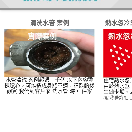
清洗水管 案例
熱水忽冷
水管清洗 案例超過三千個 以下內容驚
住宅熱水忽
悚噁心，可能造成身體不適，請斟酌後
由於熱水器
觀賞 我們到客戶家 洗水管 時， 住家
生鏽卡垢、
水龍頭噴出 咖啡色、綠色、藍色、黑
擁有 17
(點我看詳細...
色的水， 這就是我們每天用的、喝的
例，利用「
水， 這樣的水你用得安心嗎?
不破壞裝
下，達到 9
功率。 在
洗三溫暖
式?️ 1.