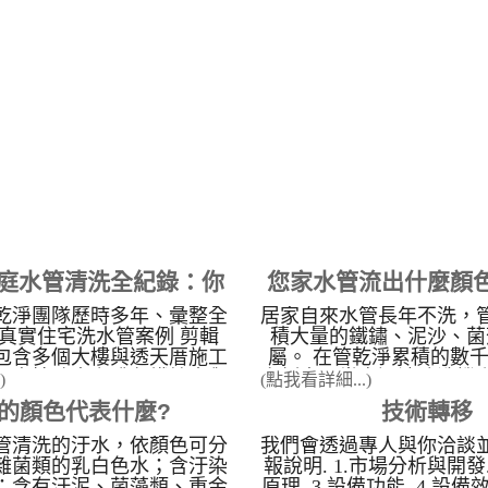
正常運作？直接將水龍頭開
乾淨 水管清洗 訓練。 為
邊，觀察出水量，是否有一
管乾淨超過15年的專業技
2. 檢查蓮蓬頭是否堵塞 水
清洗案例最多清洗管路經
熱水器的，可以先檢查蓮蓬
的精進技術與經驗累積，
被塞住了，因出水被堵住，
商學習，我們提供完善的
就會忽冷忽熱 3. 水管堵
場手把手清洗教學、建立
壓太小 上述都檢查後沒改
斷創新都是管乾淨努力的
熱水器有問題，卻不知道可
管路清洗機是採用日本規
下方的三角凡爾堵塞，或是
作，輕鬆上手是管乾淨的
造成水管管壁堵塞，水壓不
淨對於洗水管的投入研發
無法正常運作。 點擊看案
客戶、服務客戶、也培育
頭打開時，發現水有異味及
洗師傅。讓客戶能獲取最
洗手或洗澡後，皮膚會覺得
目標。管乾淨很重視服務
家庭水管清洗全紀錄：你
您家水管流出什麼顏
，都是管壁上種種的雜質及
意度，讓這個水管清洗的
的。 以下為精選影片分享
光大，我們就是希望讓加
乾淨團隊歷時多年、彙整全
居家自來水管長年不洗，
道的自來水管壁污染
管壁髒污對水質與水
林區 芝玉路二段 清洗水管
管乾淨技術更精良，服務
0 個真實住宅洗水管案例 剪輯
積大量的鐵鏽、泥沙、菌
清洗水管 南投 竹山 某公司
擁有全台灣最全面、最多
響
包含多個大樓與透天厝施工
屬。 在管乾淨累積的數
水管清洗 香山 福樹街 清
成功案例(全省實際案例最
頭直接噴出咖啡色鐵鏽水與
案例中，當高週波清洗機
)
(點我看詳細...)
 我家有泡沫紅茶 新竹南大路
的需求多複雜，我們都有
污水的真實畫面（畫面恐謹
透明的自來水往往會轉變
的顏色代表什麼?
技術轉移
之我家有果汁 以下為精選
案與實戰經驗： 高規格
 本影片核心展示之技術與
彩污水」。這些洗出來的
圖片分享
洗： 科學園區： 精密儀
 水管卡垢的成因： 自來水
接對應了管線內部的特定
管清洗的汙水，依顏色可分
我們會透過專人與你洽談
的專業清洗案例，確保生
離子、餘氯與老� ...
染物： 水管污水顏色與污染
雜菌類的乳白色水；含汙染
報說明. 1.市場分析與開發.
響。 食品工廠： 嚴格標
；含有汙泥、菌藻類、重金
原理. 3.設備功能. 4.設