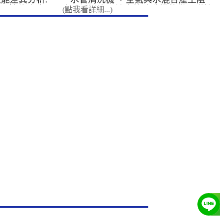
久以來，人們對於生活用水的維護。對
生要求。 工
 6.轉移清洗
力，透過高周波水管清洗機的微電腦控
(點我看詳細...)
於 洗水管 非常陌生。其原因是 清洗水
散熱系統的機
明. 7.接案
制高壓電磁閥，一開一關之間就形成高
管 技術及機台是由日本引進，台灣以
效率，節省能
.高週波設備保
周波。 &nbsp; 高周波 水管清洗機 的
前沒有這種技術。多方面思考，水塔需
維護： 飯店
操作不當及外
微電腦控制高壓電磁閥，形成以下三種
要定期清洗，那自來 水管清洗 需不需
線，為您的顧
.
模式 1. 水槌衝擊清洗模式：連 ...
要定期清洗呢? 台灣定期洗水塔，日
品質。 學
本卻定期清洗水管，為什麼？日本非常
護校園及辦公
重視生活品質，1970年前就研發出 清
眾用水安全。
洗水管 的相關技術 。台灣引用日本的
 一般住家、
清洗水管 技術，讓我們能處理自來水
業深度清洗家
管的問題。 因水管和水塔比起來，自
水壓，讓全家
來水管管徑小、平面流動、走向彎曲，
我們採用先進
本來就比較容易堵塞卡垢，其骯髒的程
管壁髒污，並
度可想而知。水管經過長時間的使用，
的管線特性，
污泥、藻類、病菌，以及水中所含各種
製化清洗方
的各種重金屬， 便附著於水管的管壁
內容 專業級
上； 加上水管長時間得使用所產生得
機(多家園區
鏽蝕， 種種的“東西”,都必須經過水
功能介紹 微
管，熱水管的彎頭部份為了耐熱又多使
槌沖擊清洗模
用容易氧化生銹的鐵製品，不到五年就
清洗模
開始銹蝕，不到十年就開始產生銹片和
清洗模
銹塊，造成容易 水管阻塞 ，導致水流
短、低噪
量變小及產生鐵銹水，此外銹蝕粗糙的
。 不使用臭
管壁更容易藏污納垢，大量屯積細菌藻
殘留疑慮。