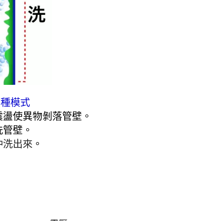
民宿、旅館、
射出工廠、食
清洗示意圖：
台管路
三種模式
震盪使異物剝落管壁。
洗管壁
。
沖洗出來
。