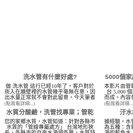
量，是否有
到熱水最左
拇指大小 
壓會影響到
頭 是不是
出水量不足，
住，導致水
善，以為是
能是熱水器
熱水管生鏽
足讓熱水器
例 當水龍
顏色，每次
洗水管有什麼好處?
5000個
莫名的發癢
細菌造成
做 洗水管 這行已經10年了，客戶對於
本影片由管
所不知
台北市 士
崁入在牆壁裡的水管幾乎毫無在意，因
台 5,00
彰化 花壇 
出水量正常就不會對此留意，今天筆者
而成。內容
竹北白地 
來談談 洗水管 後有什麼好處？ 1.濾心
現場，水龍
(點我看詳細...)
(點我看詳細...
洗水管 -
壽命比較長，濾心比較不容易髒 原本
黑綠色菌藻
水質分酸鹼，洗管找專業；管乾
汙水
水管清洗 
更換後濾心一個禮拜就會變紅的，洗完
慎觀賞）。
後六個月都不會髒，可省下不少成本。
用水知識：
您的家鄉水質，水管知道：針對各縣市
據經驗，水
淨出手，替您的水管洗乾淨
&nbsp; 2.不須買桶裝水就� ...
中的鈣鎂
水質的「管線專屬處方」 台灣地形狹
為五種：含
長，各縣市的自來水源頭各異，水質特
源的藍色水