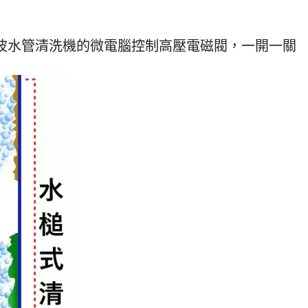
類、污泥和各種重金屬物質，隨著時間
展示影音 水
一點一滴地被我們吸收入我們身體體
水管清洗機規
內，很容易引起身體的健康及皮膚的紅
 電壓 主機重量
周波水管清洗機的微電腦控制高壓電磁閥，一開一關
腫，這樣的用水品質能安心使用嗎? 自
 單人即可輕鬆
來水管比水塔還要髒，水塔半年洗一
1.4 mpa
次，水管卻從來不清洗，房子有幾歲，
遙控距離 水
自來水管就幾年沒洗，本公司積極推廣
公尺 高穿透力遙
自來水水管清洗 的重要性。
1. 水槌衝擊
洗 微電腦控制
60 (mm) 輕
／工廠／醫院
 多家科學園區
HITACHI
管3條、添加藥
航空箱 不怕
色 人性化操
使用即可輕易
備非人為保固
：水槌、脈衝
另具備完整顯
：螺旋波脈衝
離清洗、高穿
 適用範圍：