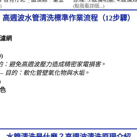
與機台清洗，符合最高衛
；含鐵鏽、重金屬的咖啡色
5.簽訂購合約並交付訂金.
)
(點我看詳細...)
廠散熱設備： 專業清洗
藻類的綠水。 汙水顏色濃
技術(現場教學)，設備操作說
台與管路，有效提升降溫
當地的水質、水壓、水管的
高週波水管清洗標準作業流程（12步驟）
教學. 8.網路行銷教學. 9
源。 營業與公共場所管路
樣。 &nbsp; 乳白色水 這
固期自交機起算3年.人為
旅館： 徹底清洗全館管
水含有雜菌類。 ...
力造成損害不 ..
客提供潔淨、穩定的用水
校、公家機關： 定期維
頭濾網
場所水管，保障師生與民
一般家庭安心用水保障：
透天厝、公寓大樓： 專
)
用水管，改善水質、恢復
的：避免高週波壓力造成精密家電損害
。
人的健康從源頭把關。 
的專業工法，能有效清除
—
目的：軟化管壁氧化物與水垢
。
針對不同材質、不同場所
)
提供最安全、最有效的客
案。 水管清洗機價格及
顏色
水管清洗設備-高周波清洗
大廠指定機種) 水管清洗機
電腦控制循環清洗 1.水
式 2.脈衝剝離
式 3.螺旋波
式 施工時間
音，不須破壞建築物結構
氧或任何化學藥劑，無
水管清洗是什麼？高週波清洗原理介紹