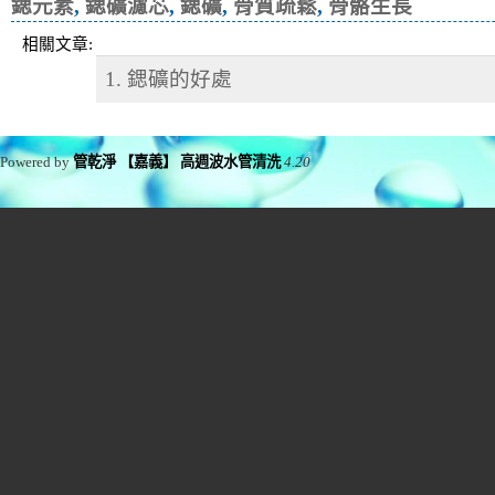
鍶元素
,
鍶礦濾芯
,
鍶礦
,
骨質疏鬆
,
骨骼生長
相關文章:
1. 鍶礦的好處
Powered by
管乾淨 【嘉義】 高週波水管清洗
4.20