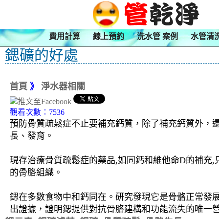
費用計算
線上預約
洗水管 案例
水管清
鍶礦的好處
首頁
》
淨水器相關
觀看次數：7536
預防骨質疏鬆症不止要補充鈣質，除了補充鈣質外，
長、發育。
現存治療骨質疏鬆症的藥品,如同鈣和維他命D的補充
的骨胳組織。
鍶在多數食物中和鈣同在。研究發現它是骨骼正常發展
出證據，證明鍶提供對抗骨胳建構和功能流失的唯一營