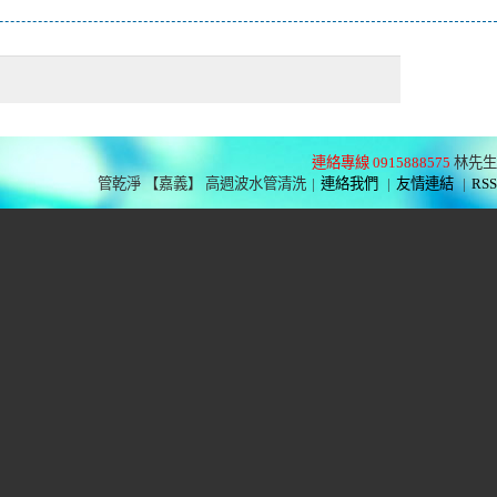
連絡專線 0915888575
林先生
管乾淨 【嘉義】 高週波水管清洗
|
連絡我們
|
友情連結
|
RSS