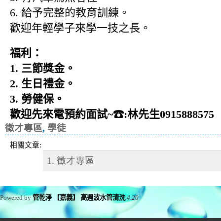
6. 給予完整的教育訓練。
歡迎年輕學子來學一技之長。
福利：
1. 三節獎金。
2. 生日禮金。
3. 勞健保。
歡迎先來電預約面試~☎:林先生0915888575
徵才專區
,
學徒
相關文章:
1. 徵才專區
Powered by
管乾淨 【嘉義】 高週波水管清洗
4.20