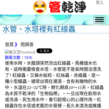
登入
水管、水塔裡有紅線蟲
首頁
》
問與答
觀看次數：5930
使用水時，水龍頭突然流出紅線蟲，馬桶儲水也
有，這時需要檢查水塔、水管是不是長時間沒清洗
了? 紅線蟲，又稱水蚯蚓、紅絲蟲、赤線蟲，是一
種小型蠕蟲，通常出現在潮濕、含有有機物的水
中，水溫在22~32℃時，孵化期爲10～15天。紅線蟲
為水質不乾凈的「生物指標」，一旦出現在飲用水
或洗澡、民生用水中，會引起噁心的心理作用。紅
線蟲存在水塔或老舊的水管裡，長久未清洗或維護