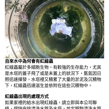
自來水中為何會有紅線蟲
紅線蟲屬於多細胞生物，有較強的生存能力，尤其
是水塔的蓋子飛了或是未蓋上的狀況下，氯氣因日
照迅速揮發，水塔裡又積累了大量的淤泥及沉積物
下，紅線蟲迅速滋生並依附在這些沉積物中。
紅線蟲出現的處理方式
如果家裡的給水出現紅線蟲，請立即與本公司聯
絡，趕快安排清洗水管及水塔，並定期對清洗水管