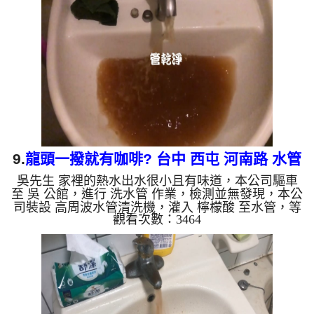
管老化，會產生鐵鏽跟泥沙堆積，洗出來的水就會是
咖啡色，地下水含有氧化錳，管壁上會結成黑色管
垢，洗出來的水會跟石油一樣黑，有些洗出綠色的
水，是因為裡面有銅的物質，生鏽產生銅綠，如是藍
色的水，是因為水龍頭合...
9.
龍頭一撥就有咖啡? 台中 西屯 河南路 水管
吳先生 家裡的熱水出水很小且有味道，本公司驅車
清洗
至 吳 公館，進行 洗水管 作業，檢測並無發現，本公
司裝設 高周波水管清洗機，灌入 檸檬酸 至水管，等
觀看次數：3464
了約15分，開啟 水管清洗機 ，啟動 螺旋波 模式，剛
開始就流出黃色髒水，忽然變成咖啡色，兩個多小時
後，出水量恢復了。 如是自來水，如水管老化，會
產生鐵鏽跟泥沙堆積，洗出來的水就會是咖啡色，地
下水含有氧化錳，管壁上會結成黑色管垢，洗出來的
水會跟石油一樣黑，有些洗出綠色的水，是因為裡面
有銅的物質，生鏽產生銅綠，如是藍色的水，是因為