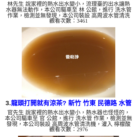
林先生 說家裡的熱水出水變小，流理臺的出水讓熱
水管
水器無法動作，本公司驅車至 林 公館，進行 洗水管
作業，檢測並無發現，本公司裝設 高周波水管清洗
觀看次數：3461
機，灌入 檸檬酸 至水管，等了約15分，開啟 水管清
洗機 ，啟動 螺旋波 模式，一開始就洗出黃色髒水，
突然顏色變深，看起來像是咖啡一樣，兩個多小時
後，熱水出水量恢復了。 如是自來水，如水管老
化，會產生鐵鏽跟泥沙堆積，洗出來的水就會是咖啡
色，地下水含有氧化錳，管壁上會結成黑色管垢，洗
出來的水會跟石油一樣黑，有些洗出綠色的水，是因
為裡面有銅的物質，生鏽...
3.
龍頭打開就有涼茶? 新竹 竹東 民德路 水管
官先生 說家裡的熱水出水變小，熱水器也怪怪的，
清洗
本公司驅車至 官 公館，進行 洗水管 作業，檢測並無
發現，本公司裝設 高周波水管清洗機，灌入 檸檬酸
觀看次數：2976
至水管，等了約15分，開啟 水管清洗機 ，啟動 螺旋
波 模式，一開始就洗出髒水，突然顏色變深，就像