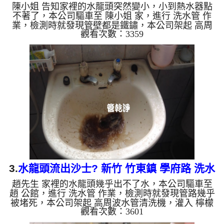
陳小姐 告知家裡的水龍頭突然變小，小到熱水器點
不著了，本公司驅車至 陳小姐 家，進行 洗水管 作
業，檢測時就發現管壁都是鐵鏽，本公司架起 高周
觀看次數：3359
波水管清洗機，灌入 檸檬酸水 至管路裡面，等了約
15分，開啟 水管清洗機 ，啟動 螺旋波 模式，一開始
就洗出黃色的髒水，還掉出塊狀的鐵鏽，顏色越來越
深，看起來跟咖啡一樣，如下圖片影片，兩個多小時
後，出水量恢復正常了!! 如是自來水，如水管老化，
會產生鐵鏽跟泥沙堆積，洗出來的水就會是咖啡色，
地下水含有氧化錳，管壁上會結成黑色管垢，洗出來
的水會跟石油一樣...
3.
水龍頭流出沙士? 新竹 竹東鎮 學府路 洗水
趙先生 家裡的水龍頭幾乎出不了水，本公司驅車至
管
趙 公館，進行 洗水管 作業，檢測時就發現管路幾乎
被堵死，本公司架起 高周波水管清洗機，灌入 檸檬
觀看次數：3601
酸水 至管路裡面，等了約15分，開啟 水管清洗機 ，
啟動 螺旋波 模式，一開始就洗出淡黑的髒水，看起