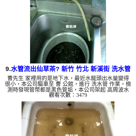
樣，如下圖片影片，產生這問題的原因是管路生鏽，
管壁上堆積了阻塞物，空氣就容易卡在管壁上，水管
就更容易生鏽氧化，管壁清洗乾淨後，管路的壽命就
會增加，兩個多小時後， 水變清澈出水量也變大!! 如
是自來水，如水...
9.
水管流出仙草茶? 新竹 竹北 新溪街 洗水管
曹先生 家裡用的是地下水，最近水龍頭出水量變得
很小，本公司驅車至 曹 公館，進行 洗水管 作業，檢
測時發現管幣都是黑色管垢，本公司架起 高周波水
觀看次數：3479
管清洗機，灌入 檸檬酸水 至管路裡面，等了約15
分，開啟 水管清洗機 ，啟動 脈衝波 模式，一開始就
洗出黃黑色的髒水，看起來跟仙草茶一樣，後面變的
跟石油一樣黑，如下圖片影片，三個多小時後， 水
變清澈出水量也恢復正常!! 如是自來水，如水管老
化，會產生鐵鏽跟泥沙堆積，洗出來的水就會是咖啡
色，地下水含有氧化錳，管壁上會結成黑色管垢，洗