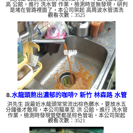
高 公館，進行 洗水管 作業，檢測時並無發現，研判
是堵在管路裡面了，本公司架起 高周波水管清洗
觀看次數：3525
機，灌入 檸檬酸水 至管路裡面，等了約15分，開
啟 水管清洗機 ，啟動 螺旋波 模式，一開始就洗出土
色的髒水，看起來跟可可一樣，如下圖片影片，一個
多小時後， 出水量恢復正常了!! 如是自來水，如水管
老化，會產生鐵鏽跟泥沙堆積，洗出來的水就會是咖
啡色，地下水含有氧化錳，管壁上會結成黑色管垢，
洗出來的水會跟石油一樣黑，有些洗出綠色的水，是
因為裡面有銅的物質...
8.
水龍頭熬出濃郁的咖啡? 新竹 林森路 水管
洪先生 說最近水龍頭常常流出棕色髒水，要放水五
清洗
分鐘後才敢用，本公司驅車至 洪 公館，進行 洗水管
作業，檢測時發現管壁都是棕色管垢，本公司架起
觀看次數：3521
高周波水管清洗機，灌入 檸檬酸水 至管路裡面，等
了約15分，開啟 水管清洗機 ，啟動 螺旋波 模式，一
開始就洗出紅棕色的髒水，看起來跟濃郁的咖啡一