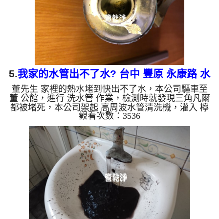
會跟石...
5.
我家的水管出不了水? 台中 豐原 永康路 水
董先生 家裡的熱水堵到快出不了水，本公司驅車至
管清洗
董 公館，進行 洗水管 作業，檢測時就發現三角凡爾
都被堵死，本公司架起 高周波水管清洗機，灌入 檸
觀看次數：3536
檬酸水 至管路裡面，等了約15分，開啟 水管清洗機
，啟動 螺旋波 模式，一開始就洗出黃色的髒水，顏
色越來越深，如下圖片影片，一個多小時後，出水量
恢復正常了!! 如是自來水，如水管老化，會產生鐵鏽
跟泥沙堆積，洗出來的水就會是咖啡色，地下水含有
氧化錳，管壁上會結成黑色管垢，洗出來的水會跟石
油一樣黑，有些洗出綠色的水，是因為裡面有銅的物
質，生鏽產生銅...