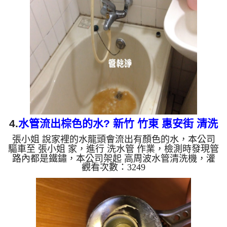
來像是沙士，顏色越來越深，還噴出大量的黑色的異
物，如下圖片影片，兩個多小時後，出水量恢復正常
了!! 如是自來水，如水管老化，會產生鐵鏽跟泥沙堆
積，洗出來的水就會是咖啡色，地下水含有氧化錳，
管壁上會結成黑色管垢，洗出來的水會跟石油一樣
黑，有些洗出綠色...
4.
水管流出棕色的水? 新竹 竹東 惠安街 清洗
張小姐 說家裡的水龍頭會流出有顏色的水，本公司
水管
驅車至 張小姐 家，進行 洗水管 作業，檢測時發現管
路內都是鐵鏽，本公司架起 高周波水管清洗機，灌
觀看次數：3249
入 檸檬酸水 至管路裡面，等了約15分，開啟 水管清
洗機 ，啟動 螺旋波 模式，一開始就洗出棕色的髒
水，顏色越來越深，看起來與咖啡沒兩樣，張小姐嚇
了一跳，如下圖片影片，一個多小時後，出水變清澈
出水量也變大了!! 如是自來水，如水管老化，會產
生鐵鏽跟泥沙堆積，洗出來的水就會是咖啡色，地下
水含有氧化錳，管壁上會結成黑色管垢，洗出來的水