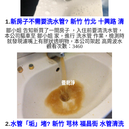
1.
新房子不需要洗水管? 新竹 竹北 十興路 清
鄒小姐 告知新買了一間房子 ，入住前要清洗水管，
洗水管
本公司驅車至 鄒小姐 家，進行 洗水管 作業，檢測時
就發現濾嘴上有膠狀透明物，本公司架起 高周波水
觀看次數：3460
管清洗機，灌入 檸檬酸水 至管路裡面，等了約15
分，開啟 水管清洗機 ，啟動 螺旋波 模式，一開始洗
不出什麼，沒多久掉出一塊土灰色的膠狀物，如下圖
片影片，兩個多小時後，管路清洗乾淨了!! 如是自來
水，如水管老化，會產生鐵鏽跟泥沙堆積，洗出來的
水就會是咖啡色，地下水含有氧化錳，管壁上會結成
黑色管垢，洗出來的水會跟石油一樣黑，有些洗出綠
色的水，是因為...
2.
水管「垢」堵? 新竹 芎林 福昌街 水管清洗