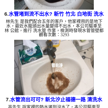
6.
水管堵到流不出水? 新竹 竹北 白地街 洗水
林先生 是我們配合五年的客戶，他家裡用的是地下
管
水，最近水龍頭出水量變得不出水，本公司驅車至
林 公館，進行 洗水管 作業，檢測時發現水管管壁都
觀看次數：3293
是黑色管垢，堵到幾乎沒有空隙，本公司架起 高周
波水管清洗機，灌入 檸檬酸水 至管路裡面，等了約
15分，開啟 水管清洗機 ，啟動 脈衝波 模式，一開始
就洗出黑色的髒水，看起來跟仙草茶一樣，後面變的
跟石油一樣黑，如下圖片影片，過程中常常堵到不出
水，改用特殊工法，三個多小時後， 水變清澈出水
量也恢復正常了!! 如是自來水，如水管老化，會產生
鐵鏽跟泥沙堆積，...
7.
水管流出可可? 新北汐止福德一路 清洗水
高先生 說家裡的熱水堵到沒水了，本公司驅車至
管