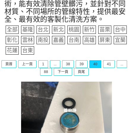
術，能有效清除管壁髒污，並針對不同
材質、不同場所的管線特性，提供最安
全、最有效的客製化清洗方案。
全部
基隆
台北
新北
桃園
新竹
苗栗
台中
彰化
雲林
南投
嘉義
台南
高雄
屏東
宜蘭
花蓮
台東
頁首
上一頁
1
...
38
39
40
41
...
88
下一頁
頁尾