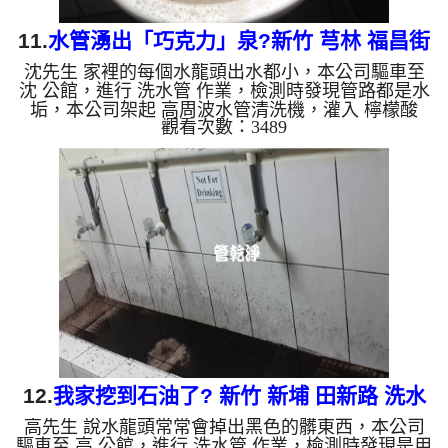
11.
水管湧出「巧克力」泉?新竹 芎林 福昌街
沈先生 家裡的每個水龍頭出水都小，本公司驅車至
水管清洗
沈 公館，進行 洗水管 作業，檢測時發現管路都是水
垢，本公司架起 高周波水管清洗機，灌入 檸檬酸
觀看次數：3489
水 至管路裡面，等了約15分，開啟 水管清洗機 ，啟
動 脈衝波 模式，一開始就洗出黃綠色的髒水，一下
變成黑棕色，越洗就越黑，看起來跟巧克力可可一
樣，如下圖片影片，兩個多小時後， 水變乾淨，出
水量也變大了!! 如是自來水，如水管老化，會產生鐵
鏽跟泥沙堆積，洗出來的水就會是咖啡色，地下水含
有氧化錳，管壁上會結成黑色管垢，洗出來的水會跟
石油一樣黑，有些洗...
12.
我家挖到石油了? 新竹 新埔 田新路 洗水
高先生 說水龍頭常常會掉出黑色的髒東西，本公司
管
驅車至 高 公館，進行 洗水管 作業，檢測時發現是用