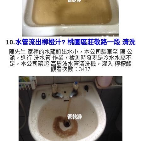
出來的水會跟石油一...
10.
水管流出柳橙汁? 桃園區莊敬路一段 清洗
陳先生 家裡的水龍頭出水小，本公司驅車至 陳 公
水管
館，進行 洗水管 作業，檢測時發現是冷水水壓不
足，本公司架起 高周波水管清洗機，灌入 檸檬酸
觀看次數：3437
水 至管路裡面，等了約15分，開啟 水管清洗機 ，啟
動 脈衝波 模式，一開始就洗出黃色的髒水，一下變
成紅棕色，如下圖片影片，一個多小時後， 出水量
恢復正常了!! 如是自來水，如水管老化，會產生鐵鏽
跟泥沙堆積，洗出來的水就會是咖啡色，地下水含有
氧化錳，管壁上會結成黑色管垢，洗出來的水會跟石
油一樣黑，有些洗出綠色的水，是因為裡面有銅的物
質，生鏽產生銅綠，如...