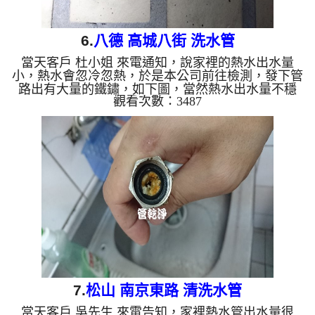
6.
八德 高城八街 洗水管
當天客戶 杜小姐 來電通知，說家裡的熱水出水量
小，熱水會忽冷忽熱，於是本公司前往檢測，發下管
路出有大量的鐵鏽，如下圖，當然熱水出水量不穩
觀看次數：3487
定，於是本公司架起 水管清洗機 ，開始 洗水管 ，
管路不斷噴出髒的水，如下圖，過程好幾次 水管堵
塞 ，本公司改用特殊工法， 水管清洗 約兩個多小
時，客戶終於能好好的洗澡了。 清洗水管,水管清洗,
洗水管, 熱水管堵塞, 熱水忽冷忽熱 ...
7.
松山 南京東路 清洗水管
當天客戶 吳先生 來電告知，家裡熱水管出水量很