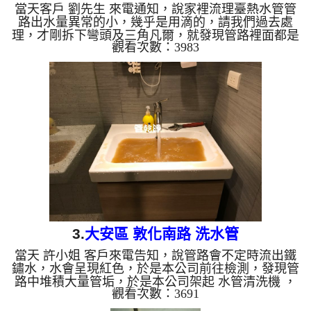
當天客戶 劉先生 來電通知，說家裡流理臺熱水管管
路出水量異常的小，幾乎是用滴的，請我們過去處
理，才剛拆下彎頭及三角凡爾，就發現管路裡面都是
觀看次數：3983
汙泥鐵鏽，水幾乎無法通過，如下圖，於是本公司架
起 水管清洗機 ，開始 洗水管 過程中，管路堵住數
次，本公司改用特殊工法，管路不斷噴出髒水，如下
圖， 水管清洗 約兩個多小時，管路中的鐵鏽終於清
洗乾淨，客戶終於能正常使用水了。 清洗水管,水管
清洗, 洗水管, 熱水管堵塞, 熱水忽冷忽熱 ...
3.
大安區 敦化南路 洗水管
當天 許小姐 客戶來電告知，說管路會不定時流出鐵
鏽水，水會呈現紅色，於是本公司前往檢測，發現管
路中堆積大量管垢，於是本公司架起 水管清洗機 ，
觀看次數：3691
開始 洗水管 ， 管路不斷噴出黃水，如下圖， 水管清
洗 約兩個多小時，管路中的鐵鏽終於清洗乾淨，客