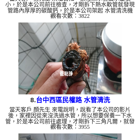
小，於是本公司前往檢查，才剛拆下熱水軟管就發現
管路內厚厚的碳酸鈣，於是本公司架起 水管清洗機
觀看次數：3822
，開始 洗水管 ， 管路不斷噴出咖啡色的水，如下
圖， 水管清洗 約兩個多小時，客戶終於能好好的洗
澡了。 清洗水管,水管清洗, 洗水管, 熱水管堵塞, 熱水
忽冷忽熱 ...
8.
台中西區民權路 水管清洗
當天客戶 顏先生 來電說明，說看了本公司的影片
後，家裡因從來沒洗過水管，所以想要保養一下水
管，於是本公司前往處理，才剛拆下三角凡爾，就發
觀看次數：3955
現管路嚴重堵塞，於是本公司架起 水管清洗機 ，開
始 洗水管 ， 管路不斷噴出髒水，如下圖， 水管清洗
約兩個多小時，客戶終於能安心用水。 清洗水管,水