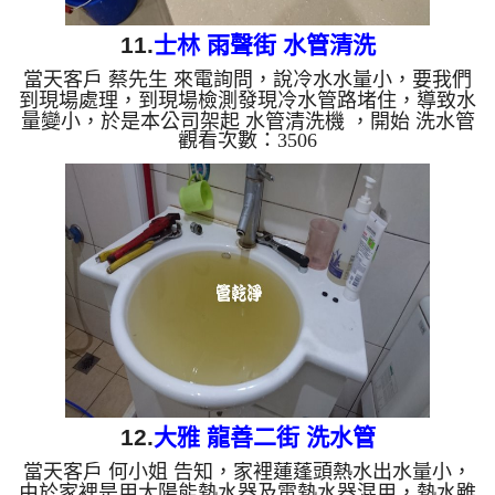
11.
士林 雨聲街 水管清洗
當天客戶 蔡先生 來電詢問，說冷水水量小，要我們
到現場處理，到現場檢測發現冷水管路堵住，導致水
量變小，於是本公司架起 水管清洗機 ，開始 洗水管
觀看次數：3506
， 管路一下就打通正常出水了，但管路一直噴出有
顏色的水，如下圖， 水管清洗 約兩個多小時，水管
管路出水就正常了。 清洗水管,水管清洗, 洗水管, 熱
水管堵塞, 熱水忽冷忽熱 ...
12.
大雅 龍善二街 洗水管
當天客戶 何小姐 告知，家裡蓮蓬頭熱水出水量小，
由於家裡是用太陽能熱水器及電熱水器混用，熱水雖