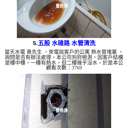
5.
五股 水碓路 水管清洗
當天水電 黃先生 ，來電說客戶的公寓 熱水管堵塞 ，
詢問是否有辦法處理，本公司到府檢測，因客戶結構
是樓中樓，一樓有熱水，但二樓幾乎沒水，於是本公
觀看次數：3769
司架起 水管清洗機 ，開始 洗水管 ， 管路不斷噴出
髒的水，如下圖，清洗過程幾次 水管堵塞 兩次，本
公司改用特殊工法， 水管清洗 約兩個多小時，客戶
終於能在這冬天洗個舒服的洗澡了。 清洗水管,水管
清洗, 洗水管, 熱水管堵塞, 熱水忽冷忽熱 ...