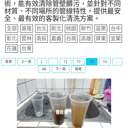
術，能有效清除管壁髒污，並針對不同
材質、不同場所的管線特性，提供最安
全、最有效的客製化清洗方案。
全部
基隆
台北
新北
桃園
新竹
苗栗
台中
彰化
雲林
南投
嘉義
台南
高雄
屏東
宜蘭
花蓮
台東
頁首
上一頁
1
...
71
72
73
74
...
88
下一頁
頁尾