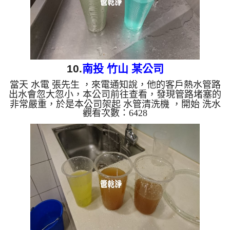
10.
南投 竹山 某公司
當天 水電 張先生 ，來電通知說，他的客戶熱水管路
出水會忽大忽小，本公司前往查看，發現管路堵塞的
非常嚴重，於是本公司架起 水管清洗機 ，開始 洗水
觀看次數：6428
管 ， 管路冒出鮮豔的藍色水，管路一下就塞住管路
無法出水，如下圖，本公司改用特殊工法來處理，管
路改噴出墨綠色水， 水管清洗 約三個多小時，熱水
管路出水就正常了。 清洗水管,水管清洗, 洗水管, 熱
水管堵塞, 熱水忽冷忽熱 ...