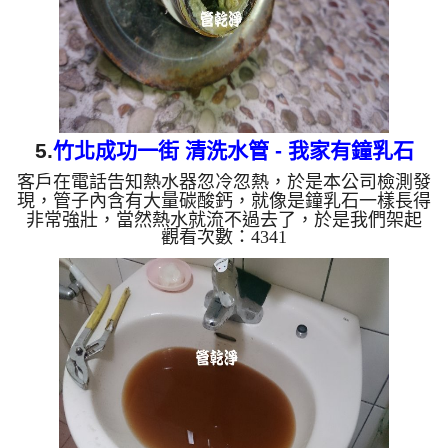
5.
竹北成功一街 清洗水管 - 我家有鐘乳石
客戶在電話告知熱水器忽冷忽熱，於是本公司檢測發
現，管子內含有大量碳酸鈣，就像是鐘乳石一樣長得
非常強壯，當然熱水就流不過去了，於是我們架起
觀看次數：4341
水管清洗機 ，開始 洗水管 ， 清洗水管 時，水龍頭
沖出相當多的石塊，過程好幾次 水管堵塞 ， 水管清
洗 約三小時，終於讓熱水水量能讓熱水器正常點起
來。 清洗水管 水管清洗 洗水管 熱水管堵塞 熱水忽
冷忽熱 ...