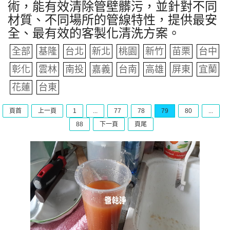
術，能有效清除管壁髒污，並針對不同
材質、不同場所的管線特性，提供最安
全、最有效的客製化清洗方案。
全部
基隆
台北
新北
桃園
新竹
苗栗
台中
彰化
雲林
南投
嘉義
台南
高雄
屏東
宜蘭
花蓮
台東
頁首
上一頁
1
...
77
78
79
80
...
88
下一頁
頁尾