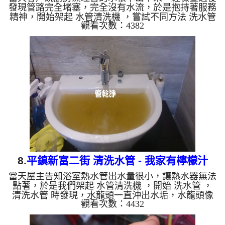
發現管路完全堵塞，完全沒有水流，於是抱持著服務
精神，開始架起 水管清洗機 ，嘗試不同方法 洗水管
觀看次數：4382
，沒想到試了幾次後，發現露出契機，雖然水流很小
但管路出水了，於是開始 清洗水管 ，但過程水管還
是經常塞住， 水管清洗 約兩個小時過後，終於幫屋
主解決問題。 清洗水管 水管清洗 洗水管 熱水管堵塞
熱水忽冷忽熱 ...
8.
平鎮新富二街 清洗水管 - 我家有檸檬汁
當天屋主告知浴室熱水管出水量很小，讓熱水器無法
點著，於是我們架起 水管清洗機 ，開始 洗水管 ，
清洗水管 時發現，水龍頭一直沖出水垢，水龍頭像
觀看次數：4432
是裝了飲料店的可樂桶，一直出現黃色檸檬汁， 水
管清洗 約兩小時，終於把浴室熱水水量問題處理完
成。 清洗水管 水管清洗 洗水管 熱水管堵塞 熱水忽