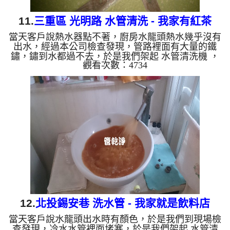
11.
三重區 光明路 水管清洗 - 我家有紅茶
當天客戶說熱水器點不著，廚房水龍頭熱水幾乎沒有
出水，經過本公司檢查發現，管路裡面有大量的鐵
鏽，鏽到水都過不去，於是我們架起 水管清洗機 ，
觀看次數：4734
開始 洗水管 ， 清洗水管 時發現，水龍頭不時冒出紅
茶，就像是水龍頭裡面有飲料的樣子，紅茶源源不
絕， 水管清洗 約三小時，終於把熱水器點不著問題
處理完成。 清洗水管 水管清洗 洗水管 熱水管堵塞
熱水忽冷忽熱 ...
12.
北投錫安巷 洗水管 - 我家就是飲料店
當天客戶說水龍頭出水時有顏色，於是我們到現場檢
查發現，冷水水管裡面堵塞，於是我們架起 水管清