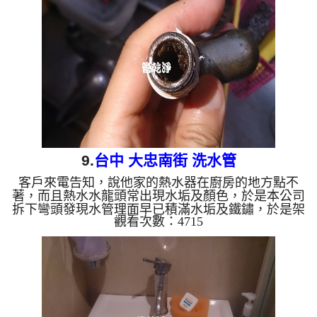
冷忽熱 ...
9.
台中 大忠南街 洗水管
客戶來電告知，說他家的熱水器在廚房的地方點不
著，而且熱水水龍頭常出現水垢及顏色，於是本公司
拆下彎頭發現水管理面早已積滿水垢及鐵鏽，於是架
觀看次數：4715
起 水管清洗機 ，開始 洗水管 ， 清洗水管 時發現，
水龍頭一直沖出鐵鏽及水垢， 水管清洗 約兩小時，
終於把廚房熱水水量問題處理完成。 清洗水管 水管
清洗 洗水管 熱水管堵塞 熱水忽冷忽熱 ...