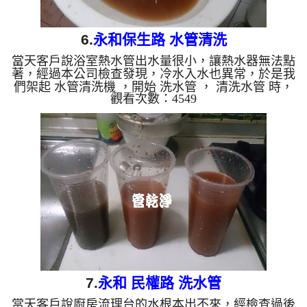
6.
永和保生路 水管清洗
當天客戶說浴室熱水管出水量很小，讓熱水器無法點
著，經過本公司檢查發現，冷水入水也異常，於是我
們架起 水管清洗機 ，開始 洗水管 ， 清洗水管 時，
觀看次數：4549
水龍頭沖出相當多的咖啡，過程好幾次 水管堵塞 ，
讓我們心情大受打擊， 水管清洗 約兩小時，終於讓
浴室熱水水量能讓熱水器正常點起來。 清洗水管 水
管清洗 洗水管 熱水管堵塞 熱水忽冷忽熱 ...
7.
永和 民權路 洗水管
當天客戶說廚房流理台的水根本出不來，經檢查過後