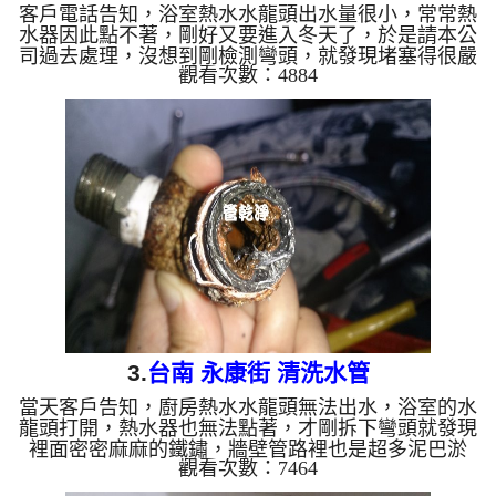
客戶電話告知，浴室熱水水龍頭出水量很小，常常熱
水器因此點不著，剛好又要進入冬天了，於是請本公
司過去處理，沒想到剛檢測彎頭，就發現堵塞得很嚴
觀看次數：4884
重，當然水就過不去，熱水器也點不著，於是架起
水管清洗機 ，開始 洗水管 ， 清洗水管 時，水龍頭
像是裝了冬瓜茶 ，源源不絕， 水管清洗 約兩小時，
終於讓熱水水量正常出水。 清洗水管 水管清洗 洗
水管 熱水管堵塞 熱水忽冷忽熱 ...
3.
台南 永康街 清洗水管
當天客戶告知，廚房熱水水龍頭無法出水，浴室的水
龍頭打開，熱水器也無法點著，才剛拆下彎頭就發現
裡面密密麻麻的鐵鏽，牆壁管路裡也是超多泥巴淤
觀看次數：7464
積，於是我們架起 水管清洗機 ，開始 洗水管 ，才剛
灌入檸檬酸，管路就堵塞了， 清洗水管 時，水龍頭