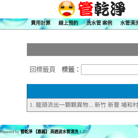
費用計算
線上預約
洗水管 案例
水管清
回標籤頁
標籤：
1. 龍頭流出一顆顆異物... 新竹 新豐 埔和
Powered by
管乾淨 【嘉義】 高週波水管清洗
4.20