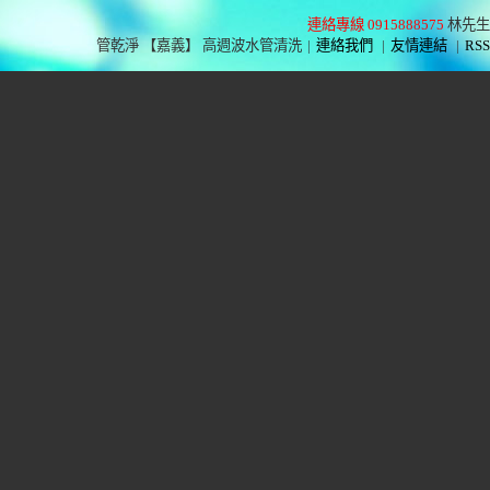
連絡專線 0915888575
林先生
管乾淨 【嘉義】 高週波水管清洗
|
連絡我們
|
友情連結
|
RSS