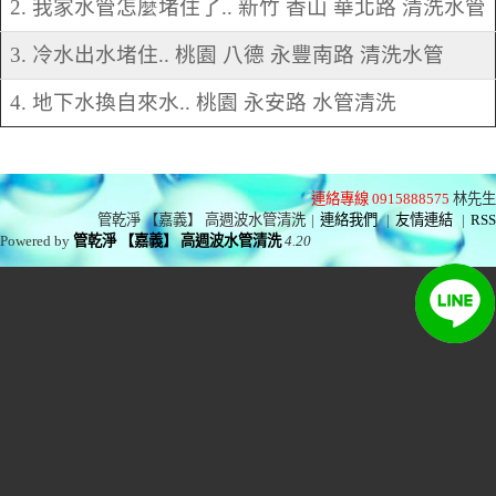
2. 我家水管怎麼堵住了.. 新竹 香山 華北路 清洗水管
3. 冷水出水堵住.. 桃園 八德 永豐南路 清洗水管
4. 地下水換自來水.. 桃園 永安路 水管清洗
連絡專線 0915888575
林先生
管乾淨 【嘉義】 高週波水管清洗
|
連絡我們
|
友情連結
|
RSS
Powered by
管乾淨 【嘉義】 高週波水管清洗
4.20