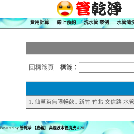
費用計算
線上預約
洗水管 案例
水管清
回標籤頁
標籤：
1. 仙草茶無限暢飲.. 新竹 竹北 文信路 水
Powered by
管乾淨 【嘉義】 高週波水管清洗
4.20