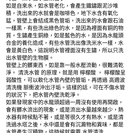
如是自來水，如水管老化，會產生鐵鏽跟泥沙堆
積，洗出來的水就會是咖啡色，地下水含有氧化
錳，管壁上會結成黑色管垢，洗出來的水會跟石油
一樣黑，有些洗出綠色的水，是因為裡面有銅的物
質，生鏽產生銅綠，如是藍色的水，是因為水龍頭
合金的養化造成，有些水管洗出像洗米水一樣，水
會是黃白色，這說明水管裡面沒有生鏽，所以只洗
出水管壁的生物膜。
管壁上的髒東西，如是靠一般水壓流動，很難清乾
淨。 清洗水管 的原理，就是用 檸檬酸 ， 檸檬酸呈
弱酸性，可以軟化水管內壁的管垢，再透過 高週波
清洗機 脈衝波沖出汙垢。這樣的話，可在不傷水管
的狀況下，把水管內壁洗乾淨。
如果發現家中的水龍頭超過一周沒有使用再開啟，
會有髒水流出的現象，或是流出水量越來越少，熱
水器有時候點不著，或是等很久才有熱水，或是清
洗過水塔之後，水中還是會有沉澱物和異味，都是
水管產生沉積物，這時候就需要 水管清洗