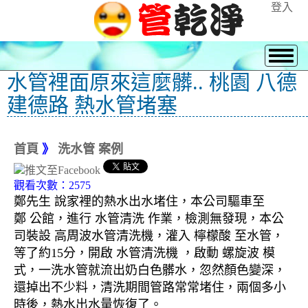
登入
水管裡面原來這麼髒.. 桃園 八德
建德路 熱水管堵塞
首頁
》
洗水管 案例
觀看次數：2575
鄭先生 說家裡的熱水出水堵住，本公司驅車至
鄭 公館，進行 水管清洗 作業，檢測無發現，本公
司裝設 高周波水管清洗機，灌入 檸檬酸 至水管，
等了約15分，開啟 水管清洗機 ，啟動 螺旋波 模
式，一洗水管就流出奶白色髒水，忽然顏色變深，
還掉出不少料，清洗期間管路常常堵住，兩個多小
時後，熱水出水量恢復了。