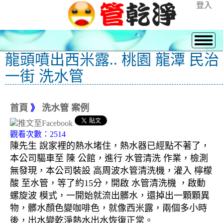
登入
龍頭噴出西米露.. 桃園 龍潭 民治
一街 洗水管
首頁
》
洗水管 案例
觀看次數：2514
陳先生 說家裡的熱水堵住，熱水器已經點不著了，
本公司驅車至 陳 公館，進行 水管清洗 作業，檢測
無發現，本公司裝設 高周波水管清洗機，灌入 檸檬
酸 至水管，等了約15分，開啟 水管清洗機 ，啟動
螺旋波 模式，一開始就流出髒水，還掉出一顆顆異
物，髒水顏色變咖啡色，就像西米露，兩個多小時
後，出水變乾淨熱水出水恢復正常。