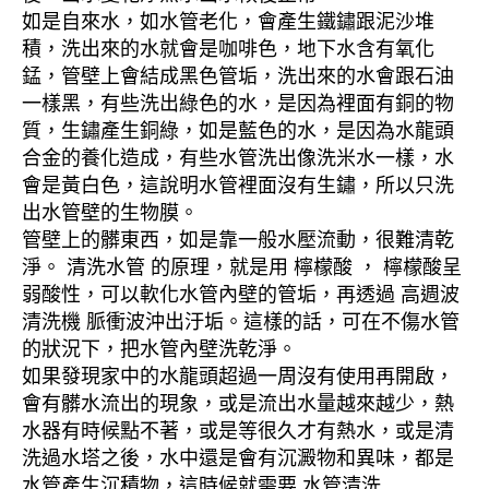
如是自來水，如水管老化，會產生鐵鏽跟泥沙堆
積，洗出來的水就會是咖啡色，地下水含有氧化
錳，管壁上會結成黑色管垢，洗出來的水會跟石油
一樣黑，有些洗出綠色的水，是因為裡面有銅的物
質，生鏽產生銅綠，如是藍色的水，是因為水龍頭
合金的養化造成，有些水管洗出像洗米水一樣，水
會是黃白色，這說明水管裡面沒有生鏽，所以只洗
出水管壁的生物膜。
管壁上的髒東西，如是靠一般水壓流動，很難清乾
淨。 清洗水管 的原理，就是用 檸檬酸 ， 檸檬酸呈
弱酸性，可以軟化水管內壁的管垢，再透過 高週波
清洗機 脈衝波沖出汙垢。這樣的話，可在不傷水管
的狀況下，把水管內壁洗乾淨。
如果發現家中的水龍頭超過一周沒有使用再開啟，
會有髒水流出的現象，或是流出水量越來越少，熱
水器有時候點不著，或是等很久才有熱水，或是清
洗過水塔之後，水中還是會有沉澱物和異味，都是
水管產生沉積物，這時候就需要 水管清洗