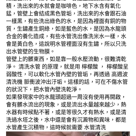
積，洗出來的水就會是咖啡色，地下水含有氧化
錳，管壁上會結成黑色管垢，洗出來的水會跟石油
一樣黑，有些洗出綠色的水，是因為裡面有銅的物
質，生鏽產生銅綠，如是藍色的水，是因為水龍頭
合金的養化造成，有些水管洗出像洗米水一樣，水
會是黃白色，這說明水管裡面沒有生鏽，所以只洗
出水管壁的生物膜。
管壁上的髒東西，如是靠一般水壓流動，很難清乾
淨。 清洗水管 的原理，就是用 檸檬酸 ， 檸檬酸呈
弱酸性，可以軟化水管內壁的管垢，再透過 高週波
清洗機 脈衝波沖出汙垢。這樣的話，可在不傷水管
的狀況下，把水管內壁洗乾淨。
如果發現家中的水龍頭超過一周沒有使用再開啟，
會有髒水流出的現象，或是流出水量越來越少，熱
水器有時候點不著，或是等很久才有熱水，或是清
洗過水塔之後，水中還是會有沉澱物和異味，都是
水管產生沉積物，這時候就需要 水管清洗