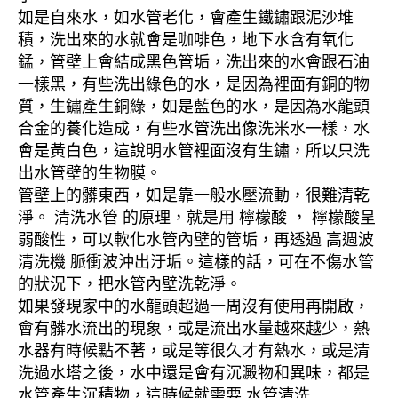
如是自來水，如水管老化，會產生鐵鏽跟泥沙堆
積，洗出來的水就會是咖啡色，地下水含有氧化
錳，管壁上會結成黑色管垢，洗出來的水會跟石油
一樣黑，有些洗出綠色的水，是因為裡面有銅的物
質，生鏽產生銅綠，如是藍色的水，是因為水龍頭
合金的養化造成，有些水管洗出像洗米水一樣，水
會是黃白色，這說明水管裡面沒有生鏽，所以只洗
出水管壁的生物膜。
管壁上的髒東西，如是靠一般水壓流動，很難清乾
淨。 清洗水管 的原理，就是用 檸檬酸 ， 檸檬酸呈
弱酸性，可以軟化水管內壁的管垢，再透過 高週波
清洗機 脈衝波沖出汙垢。這樣的話，可在不傷水管
的狀況下，把水管內壁洗乾淨。
如果發現家中的水龍頭超過一周沒有使用再開啟，
會有髒水流出的現象，或是流出水量越來越少，熱
水器有時候點不著，或是等很久才有熱水，或是清
洗過水塔之後，水中還是會有沉澱物和異味，都是
水管產生沉積物，這時候就需要 水管清洗