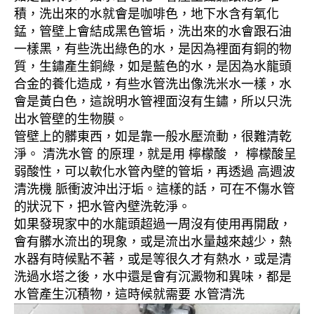
積，洗出來的水就會是咖啡色，地下水含有氧化
錳，管壁上會結成黑色管垢，洗出來的水會跟石油
一樣黑，有些洗出綠色的水，是因為裡面有銅的物
質，生鏽產生銅綠，如是藍色的水，是因為水龍頭
合金的養化造成，有些水管洗出像洗米水一樣，水
會是黃白色，這說明水管裡面沒有生鏽，所以只洗
出水管壁的生物膜。
管壁上的髒東西，如是靠一般水壓流動，很難清乾
淨。 清洗水管 的原理，就是用 檸檬酸 ， 檸檬酸呈
弱酸性，可以軟化水管內壁的管垢，再透過 高週波
清洗機 脈衝波沖出汙垢。這樣的話，可在不傷水管
的狀況下，把水管內壁洗乾淨。
如果發現家中的水龍頭超過一周沒有使用再開啟，
會有髒水流出的現象，或是流出水量越來越少，熱
水器有時候點不著，或是等很久才有熱水，或是清
洗過水塔之後，水中還是會有沉澱物和異味，都是
水管產生沉積物，這時候就需要 水管清洗