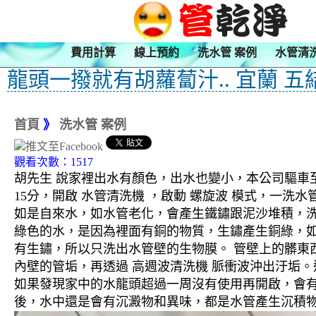
費用計算
線上預約
洗水管 案例
水管清
龍頭一撥就有胡蘿蔔汁.. 宜蘭 五
首頁
》
洗水管 案例
觀看次數：1517
胡先生 說家裡出水有顏色，出水也變小，本公司驅車至
15分，開啟 水管清洗機 ，啟動 螺旋波 模式，一
如是自來水，如水管老化，會產生鐵鏽跟泥沙堆積，
綠色的水，是因為裡面有銅的物質，生鏽產生銅綠，
有生鏽，所以只洗出水管壁的生物膜。 管壁上的髒東西
內壁的管垢，再透過 高週波清洗機 脈衝波沖出汙垢
如果發現家中的水龍頭超過一周沒有使用再開啟，會
後，水中還是會有沉澱物和異味，都是水管產生沉積物