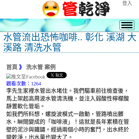
登入
水管流出恐怖咖啡.. 彰化 溪湖 大
溪路 清洗水管
首頁
》
洗水管 案例
觀看次數：1264
李先生家裡水管出水堵住。我們驅車前往檢查後，
馬上架起高周波水管清洗機，並注入弱酸性檸檬酸
靜置軟化管垢。
如我們所料想，螺旋波模式一啟動，管路噴出髒
水，瞬間變成的「咖啡液」！這就是長年累積在管
壁的泥沙與鐵鏽。經過兩個小時的奮鬥，出水終於
變乾淨，出水量也變大了。