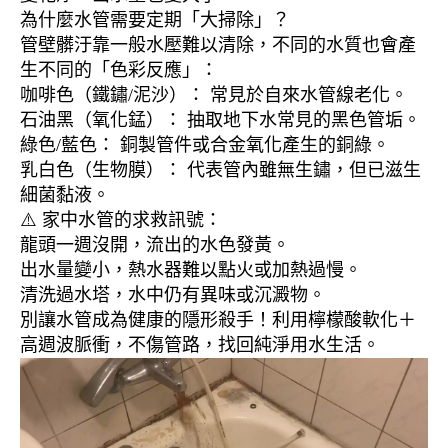
為什麼水管需要定期「大掃除」？
管壁髒汙靠一般水壓難以清除，不同的水質也會產
生不同的「色彩反應」：
咖啡色（鐵鏽/泥沙）： 常見於自來水管線老化。
石油黑（氧化錳）： 抽取地下水常見的黑色管垢。
綠色/藍色： 銅製管件或合金氧化產生的銅綠。
乳白色（生物膜）： 代表管內雖無生鏽，但已滋生
細菌黏液。
⚠️ 家中水管的求救訊號：
龍頭一週沒開，流出的水色發黃。
出水量變小，熱水器難以點火或加熱過慢。
清洗過水塔，水中仍有異味或沉澱物。
別讓水管成為健康的隱形殺手！利用檸檬酸軟化＋
高週波脈衝，不傷管路，找回純淨用水生活。