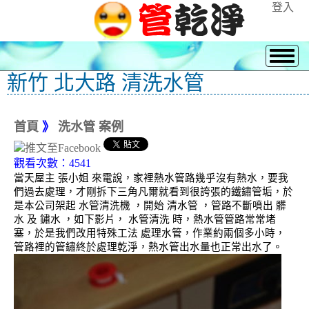
登入
新竹 北大路 清洗水管
首頁
》
洗水管 案例
觀看次數：4541
當天屋主 張小姐 來電說，家裡熱水管路幾乎沒有熱水，要我
們過去處理，才剛拆下三角凡爾就看到很誇張的鐵鏽管垢，於
是本公司架起 水管清洗機 ，開始 清水管 ，管路不斷噴出 髒
水 及 鏽水 ，如下影片， 水管清洗 時，熱水管管路常常堵
塞，於是我們改用特殊工法 處理水管，作業約兩個多小時，
管路裡的管鏽終於處理乾淨，熱水管出水量也正常出水了。