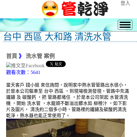
登入
台中 西區 大和路 清洗水管
首頁
》
洗水管 案例
觀看次數：5641
當天客戶 錢小姐 來信詢問，說明家中熱水管管路出水很小，
於是本公司驅車至 台中 西區 ，到現場檢測發現，管路中充滿
鐵鏽 及 碳酸鈣 ，把 管路都堵住 ，於是本公司架起 水管清洗
機 ，開始 洗水管 ，水龍頭不斷溢出髒水如 柳橙汁 ，如下影
片及圖片， 清洗約二個多小時，管路裡的鐵鏽及碳酸鈣清洗
乾淨，熱水器也能正常使用了。