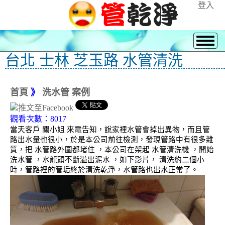
登入
台北 士林 芝玉路 水管清洗
首頁
》
洗水管 案例
觀看次數：8017
當天客戶 關小姐 來電告知，說家裡水管會掉出異物，而且管
路出水量也很小，於是本公司前往檢測，發現管路中有很多雜
質，把 水管路外圍都堵住 ，本公司在架起 水管清洗機 ，開始
洗水管 ，水龍頭不斷溢出泥水 ，如下影片， 清洗約二個小
時，管路裡的管垢終於清洗乾淨，水管路也出水正常了。