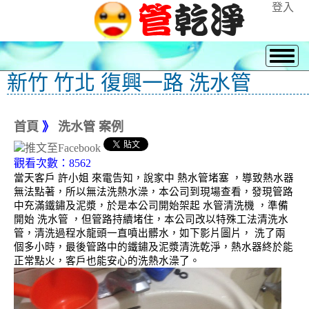
登入
新竹 竹北 復興一路 洗水管
首頁
》
洗水管 案例
觀看次數：8562
當天客戶 許小姐 來電告知，說家中 熱水管堵塞 ，導致熱水器
無法點著，所以無法洗熱水澡，本公司到現場查看，發現管路
中充滿鐵鏽及泥漿，於是本公司開始架起 水管清洗機 ，準備
開始 洗水管 ，但管路持續堵住，本公司改以特殊工法清洗水
管，清洗過程水龍頭一直噴出髒水，如下影片圖片， 洗了兩
個多小時，最後管路中的鐵鏽及泥漿清洗乾淨，熱水器終於能
正常點火，客戶也能安心的洗熱水澡了。