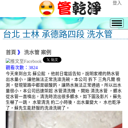
登入
台北 士林 承德路四段 洗水管
首頁
》
洗水管 案例
觀看次數：3824
今天來到台北 蘇公館 ，他前日電話告知，說明家裡的熱水管
出水量小，讓他無法正常洗澡洗碗，本公司 拆下 三角凡爾 檢
測，發現管路中都是碳酸鈣，讓熱水無法正常通過，所以出水
量很小，本公司迅速架起 水管清洗機 ，開始 清洗水管 ，髒水
從水管一直噴出，清洗時流出很多髒水，如下圖及影片，蘇先
生嚇了一跳， 水管清洗 約二小時後，出水量變大， 水也乾淨
了，蘇先生能舒服的洗澡洗碗了。