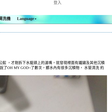
登入
清洗機
Language
 公館 ，才剛拆下水龍頭上的濾嘴，就發現裡面有鐵鏽及其他沉積
OH MY GOD~了數次，髒水內有很多沉積物， 水管清洗 約