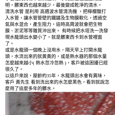
明，髒東西也越來越少，最後變成乾淨的清水。
清洗水管 是利用 高週波水管清洗機 ，把檸檬酸打
入水管，讓水管管壁的鐵鏽及生物膜軟化，透過空
氣與水混合，產生阻力，這時高周波就會把生物
膜、淤泥等等雜質沖出來。 有時候把水塔洗一洗發
現水龍頭出水變小了，就是髒東西卡到水管裡面
了。
或是水龍頭一個晚上沒用水，隔天早上打開水龍
頭，水流出來的就黃黃的，或是熱水器的那個水量
怎麼越來越小( 熱水忽冷忽熱 )，客戶被這困擾已經
很久了。
以這戶來說，屋齡約35年，水龍頭出水會有異味，
客戶 黃先生 看到洗出來的水怎麼黑色，看到就說怎
麼用了這麼多年的髒水。