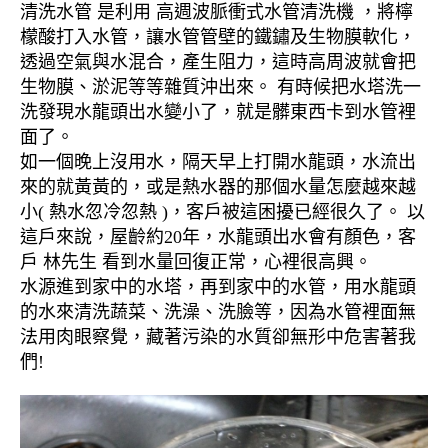
清洗水管 是利用 高週波脈衝式水管清洗機 ，將檸
檬酸打入水管，讓水管管壁的鐵鏽及生物膜軟化，
透過空氣與水混合，產生阻力，這時高周波就會把
生物膜、淤泥等等雜質沖出來。 有時候把水塔洗一
洗發現水龍頭出水變小了，就是髒東西卡到水管裡
面了。
如一個晚上沒用水，隔天早上打開水龍頭，水流出
來的就黃黃的，或是熱水器的那個水量怎麼越來越
小( 熱水忽冷忽熱 )，客戶被這困擾已經很久了。 以
這戶來說，屋齡約20年，水龍頭出水會有顏色，客
戶 林先生 看到水量回復正常，心裡很高興。
水源進到家中的水塔，再到家中的水管，用水龍頭
的水來清洗蔬菜、洗澡、洗臉等，因為水管裡面無
法用肉眼察覺，藏著污染的水質卻無形中危害著我
們!