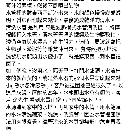
蔔汁沒兩樣，然後不斷噴出異物。
水管裡的髒東西不斷流出來，水的顏色慢慢變成透
明，髒東西也越來越少，最後變成乾淨的清水。
清洗水管 是利用 高週波脈衝式水管清洗機 ，將檸
檬酸打入水管，讓水管管壁的鐵鏽及生物膜軟化，
透過空氣與水混合，產生阻力，這時高周波就會把
生物膜、淤泥等等雜質沖出來。 有時候把水塔洗一
洗發現水龍頭出水變小了，就是髒東西卡到水管裡
面了。
如一個晚上沒用水，隔天早上打開水龍頭，水流出
來的就黃黃的，或是熱水器的那個水量怎麼越來越
小( 熱水忽冷忽熱 )，客戶被這困擾已經很久了。 以
這戶來說，屋齡約25年，水龍頭出水會有顏色，客
戶 涂先生 看到水量正常，心內雀躍不已。
水源進到家中的水塔，再到家中的水管，用水龍頭
的水來清洗蔬菜、洗澡、洗臉等，因為水管裡面無
法用肉眼察覺，藏著污染的水質卻無形中危害著我
們!