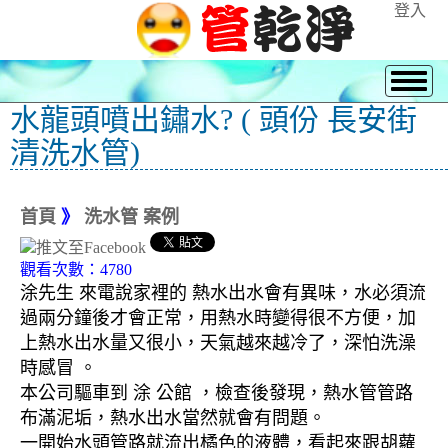
登入
水龍頭噴出鏽水? ( 頭份 長安街
清洗水管)
首頁
》
洗水管 案例
觀看次數：4780
涂先生 來電說家裡的 熱水出水會有異味，水必須流
過兩分鐘後才會正常，用熱水時變得很不方便，加
上熱水出水量又很小，天氣越來越冷了，深怕洗澡
時感冒 。
本公司驅車到 涂 公館 ，檢查後發現，熱水管管路
布滿泥垢，熱水出水當然就會有問題。
一開始水頭管路就流出橘色的液體，看起來跟胡蘿