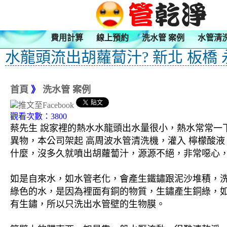
費用計算
線上預約
洗水管 案例
水管清
水龍頭流出胡蘿蔔汁? 新北 板橋
首頁
》
洗水管 案例
觀看次數：3800
蔡先生 說家裡的熱水水龍頭出水量很小，熱水常常一
異物，本公司架起 高周波水管清洗機，灌入 檸檬酸液
什麼，沒多久就噴出胡蘿蔔汁，源源不絕，非常噁心，蔡
如是自來水，如水管老化，會產生鐵鏽跟泥沙堆積，
綠色的水，是因為裡面有銅的物質，生鏽產生銅綠，
有生鏽，所以只洗出水管壁的生物膜。