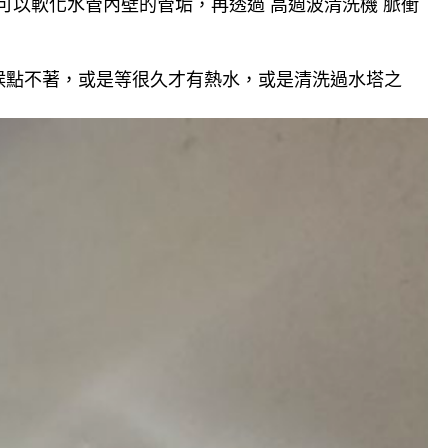
可以軟化水管內壁的管垢，再透過 高週波清洗機 脈衝
候點不著，或是等很久才有熱水，或是清洗過水塔之