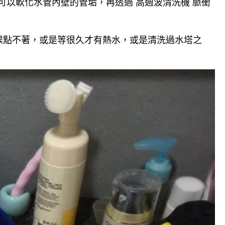
可以軟化水管內壁的管垢，再透過 高週波清洗機 脈衝
候點不著，或是等很久才有熱水，或是清洗過水塔之