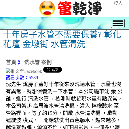
登入
十年房子水管不需要保養? 彰化
花壇 金墩街 水管清洗
首頁
》
洗水管 案例
觀看次數：5589
沈先生 說房子蓋好十年從來沒洗過水管，水量也沒
有異常，就想保養洗一下水管，本公司驅車沈 余 公
館，進行 清洗水管 ，檢測時就發現水量有點異常，
本公司架起 高周波水管清洗機，灌入 檸檬酸水 至
管路裡面，等了約15分，開啟 水管清洗機 ，啟動
螺旋波 模式，一開始就洗出黃色髒水，越來越多，
越洗就越髒，源源不絕，如下圖影片，一個多小時