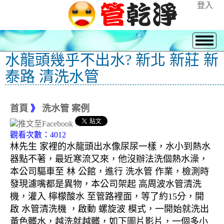
登入
水龍頭幾乎不出水? 新北 新莊 新
泰路 清洗水管
首頁
》
洗水管 案例
觀看次數：4012
林先生 家裡的水龍頭出水像尿尿一樣，水小到熱水
器點不著，最近寒流又來，他沒辦法洗個熱水澡，
本公司驅車至 林 公館，進行 洗水管 作業，檢測時
發現濾嘴都是異物，本公司架起 高周波水管清洗
機，灌入 檸檬酸水 至管路裡面，等了約15分，開
啟 水管清洗機 ，啟動 螺旋波 模式，一開始就洗出
黃色髒水，越洗就越髒，如下圖片影片，一個多小