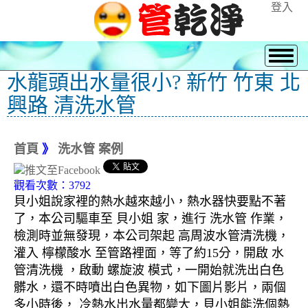
登入
水龍頭出水量很小? 新竹 竹東 北
興路 清洗水管
首頁
》
洗水管 案例
觀看次數：3792
貝小姐說家裡的熱水越來越小，熱水器快要點不著
了，本公司驅車至 貝小姐 家，進行 洗水管 作業，
檢測時並無發現，本公司架起 高周波水管清洗機，
灌入 檸檬酸水 至管路裡面，等了約15分，開啟 水
管清洗機 ，啟動 螺旋波 模式，一開始就洗出白色
髒水，還不時噴出白色異物，如下圖片影片，兩個
多小時後， 冷熱水出水量都變大，貝小姐能洗個熱