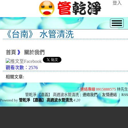
登入
《台南》 水管清洗
首頁
》
關於我們
觀看次數：2576
相關文章:
連絡專線 0915888575
林先生
管乾淨 【嘉義】 高週波水管清洗
|
連絡我們
|
友情連結
|
RSS
Powered by
管乾淨 【嘉義】 高週波水管清洗
4.20