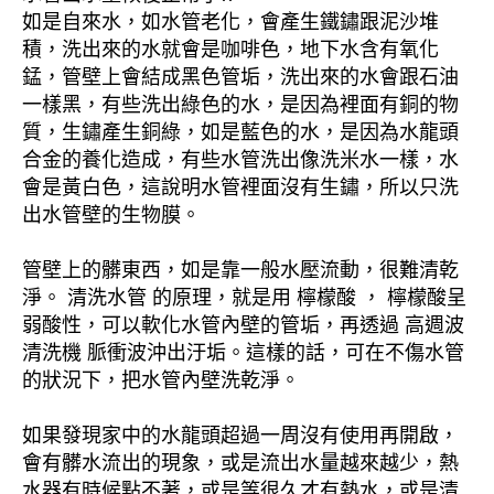
如是自來水，如水管老化，會產生鐵鏽跟泥沙堆
積，洗出來的水就會是咖啡色，地下水含有氧化
錳，管壁上會結成黑色管垢，洗出來的水會跟石油
一樣黑，有些洗出綠色的水，是因為裡面有銅的物
質，生鏽產生銅綠，如是藍色的水，是因為水龍頭
合金的養化造成，有些水管洗出像洗米水一樣，水
會是黃白色，這說明水管裡面沒有生鏽，所以只洗
出水管壁的生物膜。
管壁上的髒東西，如是靠一般水壓流動，很難清乾
淨。 清洗水管 的原理，就是用 檸檬酸 ， 檸檬酸呈
弱酸性，可以軟化水管內壁的管垢，再透過 高週波
清洗機 脈衝波沖出汙垢。這樣的話，可在不傷水管
的狀況下，把水管內壁洗乾淨。
如果發現家中的水龍頭超過一周沒有使用再開啟，
會有髒水流出的現象，或是流出水量越來越少，熱
水器有時候點不著，或是等很久才有熱水，或是清