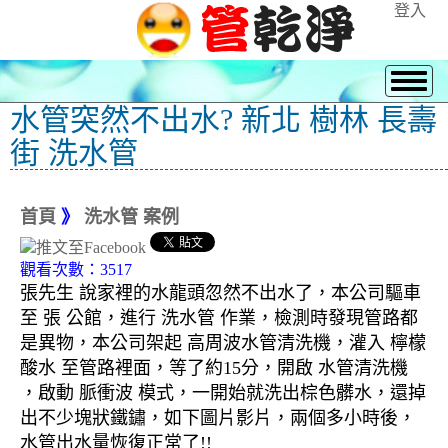
登入
水管突然不出水? 新北 樹林 長壽
街 洗水管
首頁
》
洗水管 案例
觀看次數：3517
張先生 說家裡的水龍頭忽然不出水了，本公司驅車
至 張 公館，進行 洗水管 作業，檢測時發現管路都
是異物，本公司架起 高周波水管清洗機，灌入 檸檬
酸水 至管路裡面，等了約15分，開啟 水管清洗機
，啟動 脈衝波 模式，一開始就洗出棕色髒水，還掉
出不少塊狀鐵鏽，如下圖片影片，兩個多小時後，
水管出水量恢復正常了!!