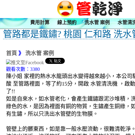
費用計算
線上預約
洗水管 案例
水管清
管路都是鐵鏽? 桃園 仁和路 洗水
首頁
》
洗水管 案例
觀看次數：3380
陳小姐 家裡的熱水水龍頭出水變得越來越小，本公司驅
酸 至管路裡面，等了約15分，開啟 水管清洗機 ，
了!!
如是自來水，如水管老化，會產生鐵鏽跟泥沙堆積，
綠色的水，是因為裡面有銅的物質，生鏽產生銅綠，
有生鏽，所以只洗出水管壁的生物膜。
管壁上的髒東西，如是靠一般水壓流動，很難清乾淨。 