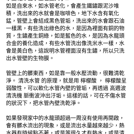
如是自來水，如水管老化，會產生鐵鏽跟泥沙堆
積，洗出來的水就會是咖啡色，地下水含有氧化
錳，管壁上會結成黑色管垢，洗出來的水會跟石油
一樣黑，有些洗出綠色的水，是因為裡面有銅的物
質，生鏽產生銅綠，如是藍色的水，是因為水龍頭
合金的養化造成，有些水管洗出像洗米水一樣，水
會是黃白色，這說明水管裡面沒有生鏽，所以只洗
出水管壁的生物膜。
管壁上的髒東西，如是靠一般水壓流動，很難清乾
淨。 清洗水管 的原理，就是用 檸檬酸 ， 檸檬酸呈
弱酸性，可以軟化水管內壁的管垢，再透過 高週波
清洗機 脈衝波沖出汙垢。這樣的話，可在不傷水管
的狀況下，把水管內壁洗乾淨。
如果發現家中的水龍頭超過一周沒有使用再開啟，
會有髒水流出的現象，或是流出水量越來越少，熱
水器有時候點不著，或是等很久才有熱水，或是清