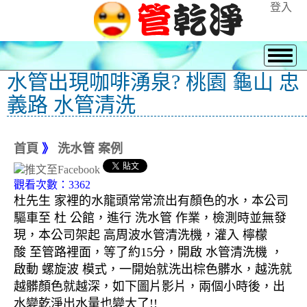
登入
水管出現咖啡湧泉? 桃園 龜山 忠
義路 水管清洗
首頁
》
洗水管 案例
觀看次數：3362
杜先生 家裡的水龍頭常常流出有顏色的水，本公司
驅車至 杜 公館，進行 洗水管 作業，檢測時並無發
現，本公司架起 高周波水管清洗機，灌入 檸檬
酸 至管路裡面，等了約15分，開啟 水管清洗機 ，
啟動 螺旋波 模式，一開始就洗出棕色髒水，越洗就
越髒顏色就越深，如下圖片影片，兩個小時後，出
水變乾淨出水量也變大了!!