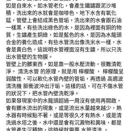
如是自來水，如水管老化，會產生鐵鏽跟泥沙堆
積，洗出來的水就會是咖啡色，地下水含有氧化
錳，管壁上會結成黑色管垢，洗出來的水會跟石油
一樣黑，有些洗出綠色的水，是因為裡面有銅的物
質，生鏽產生銅綠，如是藍色的水，是因為水龍頭
合金的養化造成，有些水管洗出像洗米水一樣，水
會是黃白色，這說明水管裡面沒有生鏽，所以只洗
出水管壁的生物膜。
管壁上的髒東西，如是靠一般水壓流動，很難清乾
淨。 清洗水管 的原理，就是用 檸檬酸 ， 檸檬酸呈
弱酸性，可以軟化水管內壁的管垢，再透過 高週波
清洗機 脈衝波沖出汙垢。這樣的話，可在不傷水管
的狀況下，把水管內壁洗乾淨。
如果發現家中的水龍頭超過一周沒有使用再開啟，
會有髒水流出的現象，或是流出水量越來越少，熱
水器有時候點不著，或是等很久才有熱水，或是清
洗過水塔之後，水中還是會有沉澱物和異味，都是
水管產生沉積物，這時候就需要 水管清洗 。