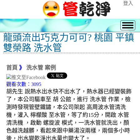
登入
龍頭流出巧克力可可? 桃園 平鎮
雙榮路 洗水管
首頁
》
洗水管 案例
觀看次數：3095
胡先生 說熱水出水快不出水了，熱水器已經變裝飾
了，本公司驅車至 胡 公館，進行 洗水管 作業，檢
測時發現管壁鐵鏽，本公司架起 高周波水管清洗
機，灌入 檸檬酸 至水管，等了約15分，開啟 水管
清洗機 ，啟動 螺旋波 模式，一洗水管就洗出，顏
色越洗越髒，看起來跟中藥湯沒兩樣，兩個多小時
後，出水變乾淨出水量也變大了。