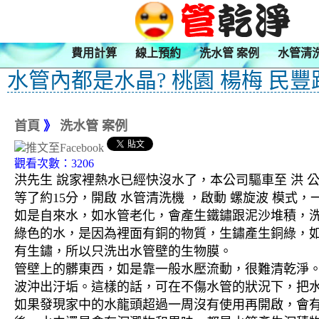
費用計算
線上預約
洗水管 案例
水管清
水管內都是水晶? 桃園 楊梅 民豐
首頁
》
洗水管 案例
觀看次數：3206
洪先生 說家裡熱水已經快沒水了，本公司驅車至 洪 
等了約15分，開啟 水管清洗機 ，啟動 螺旋波 模
如是自來水，如水管老化，會產生鐵鏽跟泥沙堆積，
綠色的水，是因為裡面有銅的物質，生鏽產生銅綠，
有生鏽，所以只洗出水管壁的生物膜。
管壁上的髒東西，如是靠一般水壓流動，很難清乾淨。 
波沖出汙垢。這樣的話，可在不傷水管的狀況下，把
如果發現家中的水龍頭超過一周沒有使用再開啟，會