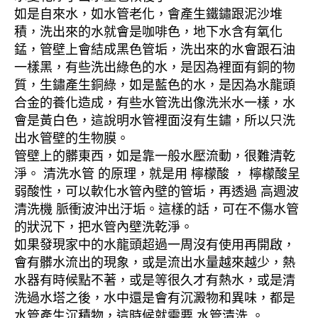
如是自來水，如水管老化，會產生鐵鏽跟泥沙堆
積，洗出來的水就會是咖啡色，地下水含有氧化
錳，管壁上會結成黑色管垢，洗出來的水會跟石油
一樣黑，有些洗出綠色的水，是因為裡面有銅的物
質，生鏽產生銅綠，如是藍色的水，是因為水龍頭
合金的養化造成，有些水管洗出像洗米水一樣，水
會是黃白色，這說明水管裡面沒有生鏽，所以只洗
出水管壁的生物膜。
管壁上的髒東西，如是靠一般水壓流動，很難清乾
淨。 清洗水管 的原理，就是用 檸檬酸 ， 檸檬酸呈
弱酸性，可以軟化水管內壁的管垢，再透過 高週波
清洗機 脈衝波沖出汙垢。這樣的話，可在不傷水管
的狀況下，把水管內壁洗乾淨。
如果發現家中的水龍頭超過一周沒有使用再開啟，
會有髒水流出的現象，或是流出水量越來越少，熱
水器有時候點不著，或是等很久才有熱水，或是清
洗過水塔之後，水中還是會有沉澱物和異味，都是
水管產生沉積物，這時候就需要 水管清洗 。