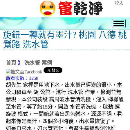
登入
旋鈕一轉就有墨汁? 桃園 八德 桃
鶯路 洗水管
首頁
》
洗水管 案例
觀看次數：3258
胡先生 家裡是用地下水，出水量已經變的很小，本
公司驅車至 胡 公館，進行 洗水管 作業，檢測並無
發現，本公司裝設 高周波水管清洗機，灌入 檸檬酸
至水管，等了約15分，開啟 水管清洗機 ，啟動 螺
旋波 模式，一開始就流出黑色髒水，源源不絕，看
起來像是墨汁，四個多小時後，出水量恢復了。
如是自來水，如水管老化，會產生鐵鏽跟泥沙堆