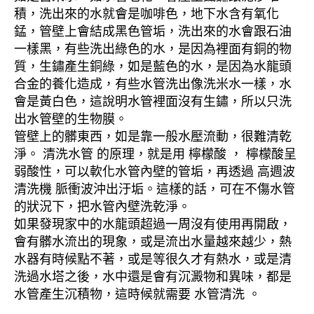
積，洗出來的水就會是咖啡色，地下水含有氧化
錳，管壁上會結成黑色管垢，洗出來的水會跟石油
一樣黑，有些洗出綠色的水，是因為裡面有銅的物
質，生鏽產生銅綠，如是藍色的水，是因為水龍頭
合金的養化造成，有些水管洗出像洗米水一樣，水
會是黃白色，這說明水管裡面沒有生鏽，所以只洗
出水管壁的生物膜。
管壁上的髒東西，如是靠一般水壓流動，很難清乾
淨。 清洗水管 的原理，就是用 檸檬酸 ， 檸檬酸呈
弱酸性，可以軟化水管內壁的管垢，再透過 高週波
清洗機 脈衝波沖出汙垢。這樣的話，可在不傷水管
的狀況下，把水管內壁洗乾淨。
如果發現家中的水龍頭超過一周沒有使用再開啟，
會有髒水流出的現象，或是流出水量越來越少，熱
水器有時候點不著，或是等很久才有熱水，或是清
洗過水塔之後，水中還是會有沉澱物和異味，都是
水管產生沉積物，這時候就需要 水管清洗 。