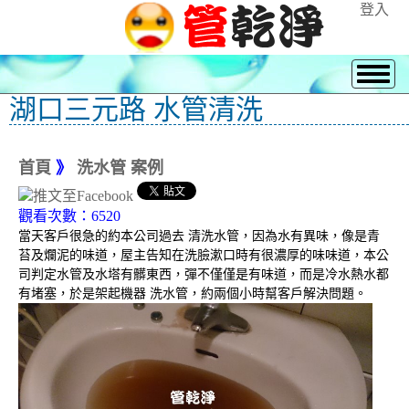
登入
湖口三元路 水管清洗
首頁
》
洗水管 案例
觀看次數：6520
當天客戶很急的約本公司過去 清洗水管，因為水有異味，像是青
苔及爛泥的味道，屋主告知在洗臉漱口時有很濃厚的味味道，本公
司判定水管及水塔有髒東西，彈不僅僅是有味道，而是冷水熱水都
有堵塞，於是架起機器 洗水管，約兩個小時幫客戶解決問題。