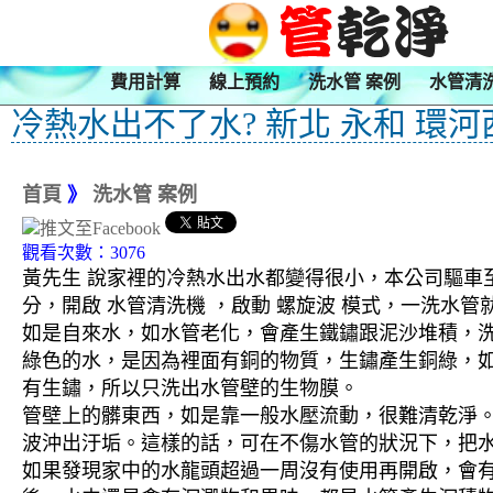
費用計算
線上預約
洗水管 案例
水管清
冷熱水出不了水? 新北 永和 環河
首頁
》
洗水管 案例
觀看次數：3076
黃先生 說家裡的冷熱水出水都變得很小，本公司驅車至 
分，開啟 水管清洗機 ，啟動 螺旋波 模式，一洗
如是自來水，如水管老化，會產生鐵鏽跟泥沙堆積，
綠色的水，是因為裡面有銅的物質，生鏽產生銅綠，
有生鏽，所以只洗出水管壁的生物膜。
管壁上的髒東西，如是靠一般水壓流動，很難清乾淨。 
波沖出汙垢。這樣的話，可在不傷水管的狀況下，把
如果發現家中的水龍頭超過一周沒有使用再開啟，會