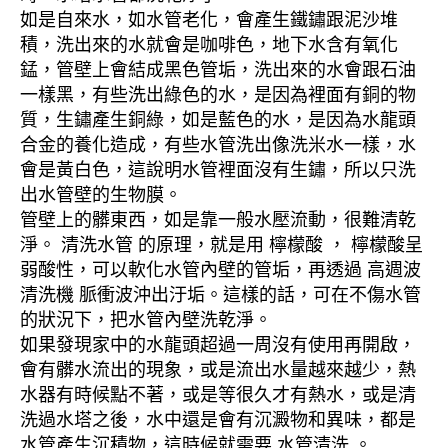
如是自來水，如水管老化，會產生鐵鏽跟泥沙堆
積，洗出來的水就會是咖啡色，地下水含有氧化
錳，管壁上會結成黑色管垢，洗出來的水會跟石油
一樣黑，有些洗出綠色的水，是因為裡面有銅的物
質，生鏽產生銅綠，如是藍色的水，是因為水龍頭
合金的養化造成，有些水管洗出像洗米水一樣，水
會是黃白色，這說明水管裡面沒有生鏽，所以只洗
出水管壁的生物膜。
管壁上的髒東西，如是靠一般水壓流動，很難清乾
淨。 清洗水管 的原理，就是用 檸檬酸 ， 檸檬酸呈
弱酸性，可以軟化水管內壁的管垢，再透過 高週波
清洗機 脈衝波沖出汙垢。這樣的話，可在不傷水管
的狀況下，把水管內壁洗乾淨。
如果發現家中的水龍頭超過一周沒有使用再開啟，
會有髒水流出的現象，或是流出水量越來越少，熱
水器有時候點不著，或是等很久才有熱水，或是清
洗過水塔之後，水中還是會有沉澱物和異味，都是
水管產生沉積物，這時候就需要 水管清洗 。