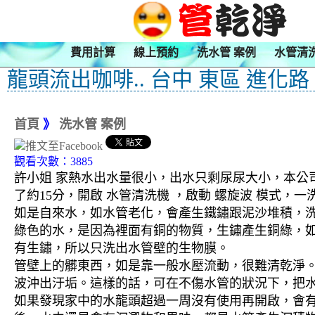
費用計算
線上預約
洗水管 案例
水管清
龍頭流出咖啡.. 台中 東區 進化路
首頁
》
洗水管 案例
觀看次數：3885
許小姐 家熱水出水量很小，出水只剩尿尿大小，本公司
了約15分，開啟 水管清洗機 ，啟動 螺旋波 模式
如是自來水，如水管老化，會產生鐵鏽跟泥沙堆積，
綠色的水，是因為裡面有銅的物質，生鏽產生銅綠，
有生鏽，所以只洗出水管壁的生物膜。
管壁上的髒東西，如是靠一般水壓流動，很難清乾淨。 
波沖出汙垢。這樣的話，可在不傷水管的狀況下，把
如果發現家中的水龍頭超過一周沒有使用再開啟，會