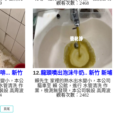
9
觀看次數：2468
，本公司裝設
管路生鏽堵住，本公司裝設 高周波水
檸檬酸 至水
管清洗機，灌入 檸檬酸 至水管，等了
管清洗機 ，
約15分，開啟 水管清洗機 ，啟動 螺旋
始出現泥水，
波 模式，一開始藥水無法灌入，改用
多小時後，出
特殊工法，一開始就流出鐵鏽水，看起
。 如是自來
來跟咖啡一樣濃郁，兩個多小時後，熱
鐵鏽跟泥沙堆
水出水從一滴都沒有便正常出水了。
啡色，地下水
如是自來水，如水管老化，會產生鐵鏽
成黑色管垢，
跟泥沙堆積，洗出來的水就會是咖啡
黑，有些洗出
色，地下水含有氧化錳，管壁上會結成
銅的物質，生
黑色管垢，洗出來的水會跟石油一樣
黑，有些洗出...
... 新竹
12.
龍頭噴出泡沫牛奶.. 新竹 新埔
水變小，本公
賴先生 家裡的熱水出水變小，本公司
水管
文德路 清洗水管
水管清洗 作
驅車至 賴 公館，進行 水管清洗 作
裝設 高周波
業，檢測無發現，本公司裝設 高周波
4
觀看次數：2482
 至水管，等
水管清洗機，灌入 檸檬酸 至水管，等
機 ，啟動 螺
了約15分，開啟 水管清洗機 ，啟動 螺
淡淡髒水，忽
旋波 模式，一開始就噴出濃郁髒水，
頁尾
鐵咖啡，兩個
突然顏色變白色，就像泡沫牛奶，兩個
水出水量恢復
多小時後，出水量乾淨熱水出水量恢復