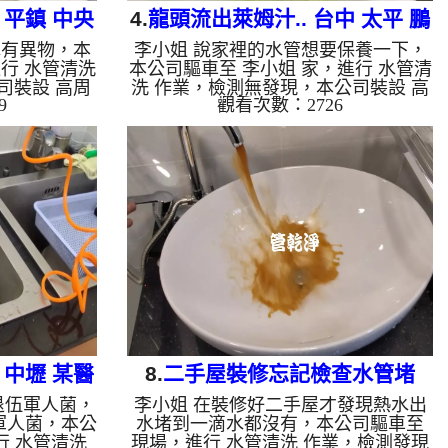
 平鎮 中央
4.
龍頭流出萊姆汁.. 台中 太平 鵬
水有異物，本
李小姐 說家裡的水管想要保養一下，
儀路 清洗水管
行 水管清洗
本公司驅車至 李小姐 家，進行 水管清
司裝設 高周
洗 作業，檢測無發現，本公司裝設 高
9
觀看次數：2726
酸 至水管，
周波水管清洗機，灌入 檸檬酸 至水
洗機 ，啟動
管，等了約15分，開啟 水管清洗機 ，
流出泥水，髒
啟動 螺旋波 模式，一開始就流出白色
後，出水變乾
泡沫水，忽然變成綠色，就像是萊姆
是自來水，如
汁，最後變成土色，兩個多小時後，出
泥沙堆積，洗
水變乾淨出水量也變大了。 如是自來
地下水含有氧
水，如水管老化，會產生鐵鏽跟泥沙堆
管垢，洗出來
積，洗出來的水就會是咖啡色，地下水
些洗出綠色的
含有氧化錳，管壁上會結成黑色管垢，
質，生鏽產生
洗出來的水會跟石油一樣黑，有些洗出
因為水龍頭合
綠色的水，是因為裡面有銅的物質，生
鏽產生銅...
 中壢 某醫
8.
二手屋裝修忘記檢查水管堵
退伍軍人菌，
李小姐 在裝修好二手屋才發現熱水出
住... 新北 三重 成功路 清洗水管
軍人菌，本公
水堵到一滴水都沒有，本公司驅車至
行 水管清洗
現場，進行 水管清洗 作業，檢測發現