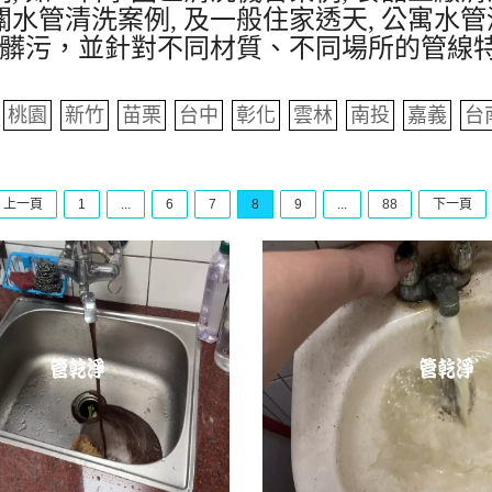
水管清洗案例, 及一般住家透天, 公寓水管
髒污，並針對不同材質、不同場所的管線
桃園
新竹
苗栗
台中
彰化
雲林
南投
嘉義
台
上一頁
1
...
6
7
8
9
...
88
下一頁