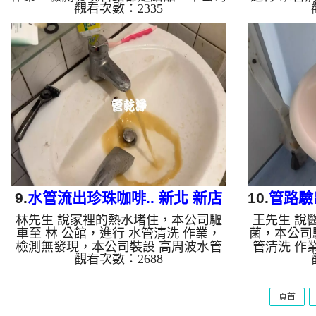
觀看次數：2335
裝設 高周波水管清洗機，灌入 檸檬酸
公司裝設 
至水管，等了約15分，開啟 水管清洗
檬酸 至水
機 ，啟動 螺旋波 模式，一開始就流出
清洗機 ，
白色泡沫水，兩個多小時後，熱水出水
流出髒水，
恢復正常。 如是自來水，如水管老
色變咖啡色
化，會產生鐵鏽跟泥沙堆積，洗出來的
後，出水
水就會是咖啡色，地下水含有氧化錳，
如是自來水
管壁上會結成黑色管垢，洗出來的水會
跟泥沙堆
跟石油一樣黑，有些洗出綠色的水，是
色，地下水
因為裡面有銅的物質，生鏽產生銅綠，
黑色管垢
如是藍色的水，是因為水龍頭合金的養
黑，有些洗
化造成...
9.
水管流出珍珠咖啡.. 新北 新店
10.
管路驗
林先生 說家裡的熱水堵住，本公司驅
王先生 說
永平街 水管清洗
東
車至 林 公館，進行 水管清洗 作業，
菌，本公司
檢測無發現，本公司裝設 高周波水管
管清洗 作
觀看次數：2688
清洗機，灌入 檸檬酸 至水管，等了約
設 高周波
15分，開啟 水管清洗機 ，啟動 螺旋
水管，等了
波 模式，一開始就流出土色髒水，還
，啟動 螺
頁首
掉出一顆顆異物，忽然顏色變咖啡色，
洗管路就噴
就像珍珠咖啡，兩個多小時後，出水變
越多，幾個