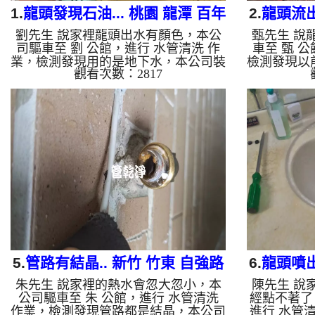
1.
龍頭發現石油... 桃園 龍潭 百年
2.
龍頭流出
劉先生 說家裡龍頭出水有顏色，本公
甄先生 說
二街 清洗水管
司驅車至 劉 公館，進行 水管清洗 作
車至 甄 
業，檢測發現用的是地下水，本公司裝
檢測發現以
觀看次數：2817
設 高周波水管清洗機，注入 檸檬酸 至
高周波水管
水管，等了約15分，開啟 水管清洗機
管，等了約
，啟動 螺旋波 模式，一洗水管就流出
啟動 螺旋
黑色髒水，越來越黑，就像是挖到石
色髒水，看
油，四個多小時後，出水變乾淨出水量
就越黑，兩
也變大了。 如是自來水，如水管老
常了。 如
化，會產生鐵鏽跟泥沙堆積，洗出來的
產生鐵鏽跟
水就會是咖啡色，地下水含有氧化錳，
是咖啡色，
管壁上會結成黑色管垢，洗出來的水會
會結成黑色
跟石油一樣黑，有些洗出綠色的水，是
一樣黑，有
因為裡面有銅的物質，生鏽產生銅綠，
面有銅的物
如是藍色...
5.
管路有結晶.. 新竹 竹東 自強路
6.
龍頭噴出
朱先生 說家裡的熱水會忽大忽小，本
陳先生 說
水管清洗
公司驅車至 朱 公館，進行 水管清洗
經點不著了
作業，檢測發現管路都是結晶，本公司
進行 水管