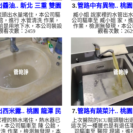
醬油.. 新北 三重 雙園
3.
管路中有異物.. 桃園
龍頭出水量堵住，本公司驅
臧小姐 說家裡的水管出
街 水管清洗
路 洗水管
公館，進行 水管清洗 作業，
公司驅車至 臧小姐 家，進
前是用地下水，本公司裝設
作業，檢測無發現，本公
觀看次數：2459
觀看次數：262
清洗機，注入 檸檬酸 至水
波水管清洗機，灌入 檸檬
15分，開啟 水管清洗機 ，
等了約15分，開啟 水管清
波 模式，一洗水管就流出黑
螺旋波 模式，一開始就
起來就像是醬油，越洗顏色
水源源不絕，兩個多小時
個多小時後，出水量恢復正
淨出水量也變大了。 如
是自來水，如水管老化，會
水管老化，會產生鐵鏽跟
泥沙堆積，洗出來的水就會
出來的水就會是咖啡色，
地下水含有氧化錳，管壁上
化錳，管壁上會結成黑色
管垢，洗出來的水會跟石油
的水會跟石油一樣黑，有
些洗出綠色的水，是因為裡
水，是因為裡面有銅的物
質，生鏽產生銅綠，如是藍
銅綠，如是藍色的水，是
色的...
金的...
西米露.. 桃園 龍潭 民
7.
管路有蔬菜汁.. 桃園
家裡的熱水堵住，熱水器已
上次醫院的ICU龍頭驗出
治一街 洗水管
院 洗管路
，本公司驅車至 陳 公館，
這次另一樓層也是有退伍
清洗 作業，檢測無發現，本
司驅車至 醫院 現場，進