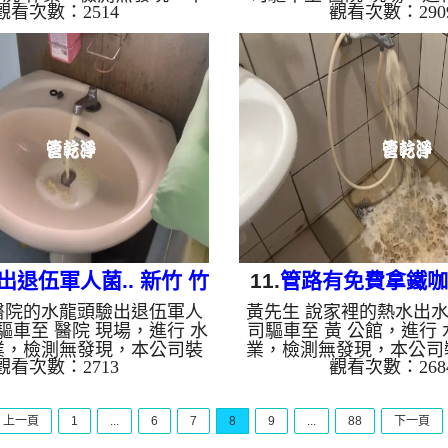
觀看次數：2514
觀看次數：290
高周波水管清洗機，灌入 檸
作業，檢測發現出水偏小
管，等了約15分，開啟 水管
高周波水管清洗機，灌入 
啟動 螺旋波 模式，一開始就
管，等了約15分，開啟 水
還掉出一顆顆異物，髒水顏
啟動 螺旋波 模式，一開
，就像西米露，兩個多小時
突然變成了蔬菜汁，六個
變乾淨熱水出水恢復正常。
水變乾淨出水量也變大了
，如水管老化，會產生鐵鏽
水，如水管老化，會產生
積，洗出來的水就會是咖啡
積，洗出來的水就會是咖
含有氧化錳，管壁上會結成
含有氧化錳，管壁上會結
，洗出來的水會跟石油一樣
洗出來的水會跟石油一樣
出綠色的水，是因為裡面有
綠色的水，是因為裡面有
銅的物質...
鏽...
出退伍軍人菌.. 新竹 竹
11.
管路有免費拿鐵咖啡
醫院的水龍頭驗出退伍軍人
黃先生 說家裡的熱水出
 某醫院 洗管路
新豐 康泰路 洗
驅車至 醫院 現場，進行 水
司驅車至 黃 公館，進行 
業，檢測無發現，本公司裝
業，檢測無發現，本公司
觀看次數：2713
觀看次數：268
水管清洗機，灌入 檸檬酸 至
水管清洗機，灌入 檸檬酸
約15分，開啟 水管清洗機
了約15分，開啟 水管清洗
旋波 模式，剛開始灌入藥水
旋波 模式，一開始只流
上一頁
1
...
6
7
8
9
...
88
下一頁
出黃色泡沫水，越洗泡沫就
然顏色變咖啡色，就像拿
小時後，出水變乾淨出水也
多小時後，出水量乾淨熱