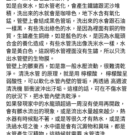
如是自來水，如水管老化，會產生鐵鏽跟泥沙堆
積，洗出來的水就會是咖啡色，地下水含有氧化
錳，管壁上會結成黑色管垢，洗出來的水會跟石油
一樣黑，有些洗出綠色的水，是因為裡面有銅的物
質，生鏽產生銅綠，如是藍色的水，是因為水龍頭
合金的養化造成，有些水管洗出像洗米水一樣，水
會是黃白色，這說明水管裡面沒有生鏽，所以只洗
出水管壁的生物膜。
管壁上的髒東西，如是靠一般水壓流動，很難清乾
淨。 清洗水管 的原理，就是用 檸檬酸 ， 檸檬酸呈
弱酸性，可以軟化水管內壁的管垢，再透過 高週波
清洗機 脈衝波沖出汙垢。這樣的話，可在不傷水管
的狀況下，把水管內壁洗乾淨。
如果發現家中的水龍頭超過一周沒有使用再開啟，
會有髒水流出的現象，或是流出水量越來越少，熱
水器有時候點不著，或是等很久才有熱水，或是清
洗過水塔之後，水中還是會有沉澱物和異味，都是
水管產生沉積物，這時候就需要 水管清洗