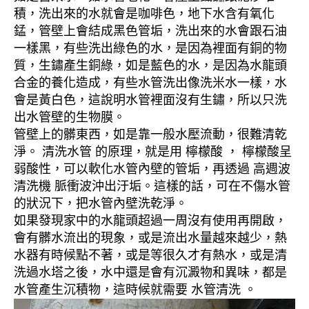
積，洗出來的水就會是咖啡色，地下水含有氧化
錳，管壁上會結成黑色管垢，洗出來的水會跟石油
一樣黑，有些洗出綠色的水，是因為裡面有銅的物
質，生鏽產生銅綠，如是藍色的水，是因為水龍頭
合金的養化造成，有些水管洗出像洗米水一樣，水
會是黃白色，這說明水管裡面沒有生鏽，所以只洗
出水管壁的生物膜。
管壁上的髒東西，如是靠一般水壓流動，很難清乾
淨。 清洗水管 的原理，就是用 檸檬酸 ， 檸檬酸呈
弱酸性，可以軟化水管內壁的管垢，再透過 高週波
清洗機 脈衝波沖出汙垢。這樣的話，可在不傷水管
的狀況下，把水管內壁洗乾淨。
如果發現家中的水龍頭超過一周沒有使用再開啟，
會有髒水流出的現象，或是流出水量越來越少，熱
水器有時候點不著，或是等很久才有熱水，或是清
洗過水塔之後，水中還是會有沉澱物和異味，都是
水管產生沉積物，這時候就需要 水管清洗 。