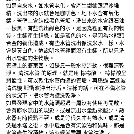
如是自來水，如水管老化，會產生鐵鏽跟泥沙堆
積，洗出來的水就會是咖啡色，地下水含有氧化
錳，管壁上會結成黑色管垢，洗出來的水會跟石油
一樣黑，有些洗出綠色的水，是因為裡面有銅的物
質，生鏽產生銅綠，如是藍色的水，是因為水龍頭
合金的養化造成，有些水管洗出像洗米水一樣，水
會是黃白色，這說明水管裡面沒有生鏽，所以只洗
出水管壁的生物膜。
管壁上的髒東西，如是靠一般水壓流動，很難清乾
淨。 清洗水管 的原理，就是用 檸檬酸 ， 檸檬酸呈
弱酸性，可以軟化水管內壁的管垢，再透過 高週波
清洗機 脈衝波沖出汙垢。這樣的話，可在不傷水管
的狀況下，把水管內壁洗乾淨。
如果發現家中的水龍頭超過一周沒有使用再開啟，
會有髒水流出的現象，或是流出水量越來越少，熱
水器有時候點不著，或是等很久才有熱水，或是清
洗過水塔之後，水中還是會有沉澱物和異味，都是
水管產生沉積物，這時候就需要 水管清洗 。