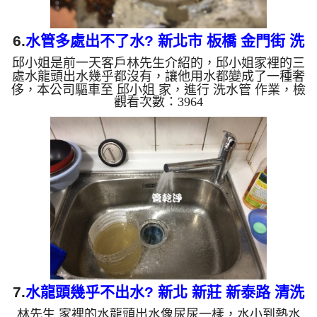
6.
水管多處出不了水? 新北市 板橋 金門街 洗
邱小姐是前一天客戶林先生介紹的，邱小姐家裡的三
水管
處水龍頭出水幾乎都沒有，讓他用水都變成了一種奢
侈，本公司驅車至 邱小姐 家，進行 洗水管 作業，檢
觀看次數：3964
測時發現管路裡都是鐵鏽，本公司架起 高周波水管
清洗機，灌入 檸檬酸水 至管路裡面，等了約15分，
開啟 水管清洗機 ，啟動 螺旋波 模式，一開始就洗出
黃色髒水，還三不五時堵住，本公司改用特殊工法，
洗出硬幣般大小的鐵塊，如下圖片影片，兩個多小時
後， 出水量恢復正常，邱小姐總算有水可以用了!! 如
是自來水，如水管老化，會產生鐵鏽跟泥沙堆積，洗
出來的水就會...
7.
水龍頭幾乎不出水? 新北 新莊 新泰路 清洗
林先生 家裡的水龍頭出水像尿尿一樣，水小到熱水
水管