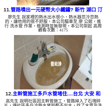
11.
管路噴出一元硬幣大小鐵鏽? 新竹 湖口 汀
廖先生 說家裡的熱水出水很小，熱水器忽冷忽熱
洲街 水管清洗
的，讓他用的很不舒服，本公司驅車至 廖 公館，進
行 洗水管 作業，檢測時並無發現，本公司架起 高周
觀看次數：4175
波水管清洗機，灌入 檸檬酸水 至管路裡面，等了約
15分，開啟 水管清洗機 ，啟動 螺旋波 模式，一開始
洗不出什麼，沒多久就洗出白色髒水，後來水變成微
紅色，最後噴出一塊一元硬幣大小的鐵鏽，如下圖片
影片，一個多小時後， 水量恢復正常，廖先生能正
常洗澡了!! 如是自來水，如水管老化，會產生鐵鏽跟
泥沙堆積，洗出來的水就會是咖啡色，地下水含有氧
化錳，管壁上會結...
12.
主幹管施工多戶水管堵住....台北 大安 和
高先生 說明社區因主幹管施工，管路掉入了石塊碎
平東路三段 洗水管
片，讓社區多戶冷熱水堵到都不出水，找了水電及洗