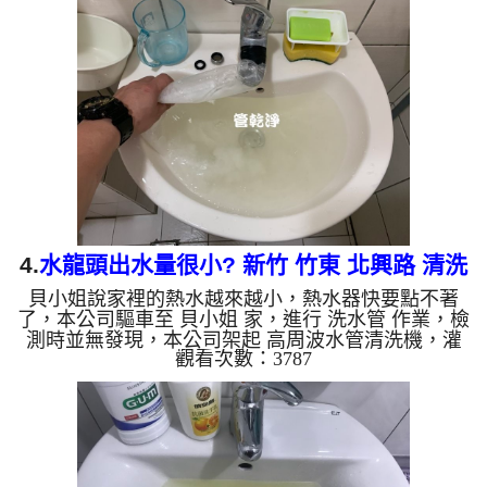
什麼，沒多久就洗出黃色髒水，越洗就越髒，如下圖
片影片，一個多小時後， 出水正常及出水量恢復正
常，梁先生能正常用水了!! 如是自來水，如水管老
化，會產生鐵鏽跟泥沙堆積，洗出來的水就會是咖啡
色，地下水含有氧化錳，管壁上會結成黑色管垢，洗
出來的水會跟石油一樣...
4.
水龍頭出水量很小? 新竹 竹東 北興路 清洗
貝小姐說家裡的熱水越來越小，熱水器快要點不著
水管
了，本公司驅車至 貝小姐 家，進行 洗水管 作業，檢
測時並無發現，本公司架起 高周波水管清洗機，灌
觀看次數：3787
入 檸檬酸水 至管路裡面，等了約15分，開啟 水管清
洗機 ，啟動 螺旋波 模式，一開始就洗出白色髒水，
還不時噴出白色異物，如下圖片影片，兩個多小時
後， 冷熱水出水量都變大，貝小姐能洗個熱水澡了!!
如是自來水，如水管老化，會產生鐵鏽跟泥沙堆積，
洗出來的水就會是咖啡色，地下水含有氧化錳，管壁
上會結成黑色管垢，洗出來的水會跟石油一樣黑，有