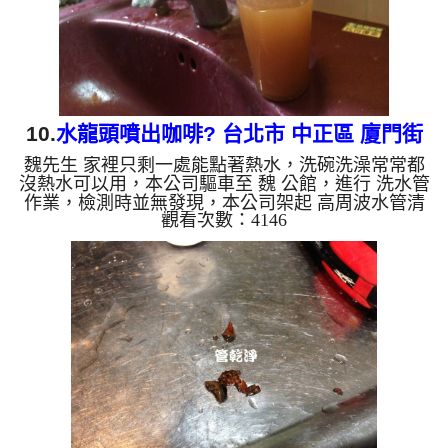
錳，管壁上會結成...
10.
水龍頭噴出咖啡? 台北市 中正區 廈門街
魏先生 家裡只剩一處能點著熱水，洗碗洗澡常常都
清洗水管
沒熱水可以用，本公司驅車至 魏 公館，進行 洗水管
作業，檢測時並無發現，本公司架起 高周波水管清
觀看次數：4146
洗機，灌入 檸檬酸水 至管路裡面，等了約15分，開
啟 水管清洗機 ，啟動 螺旋波 模式，一開始就洗出棕
色鐵鏽髒水，還不時噴出異物，越洗就越多，如下圖
片影片，一個多小時後， 熱水量恢復正常，魏先生
有熱水可以用了!! 如是自來水，如水管老化，會產生
鐵鏽跟泥沙堆積，洗出來的水就會是咖啡色，地下水
含有氧化錳，管壁上會結成黑色管垢，洗出來的水會
跟石油一樣黑，...