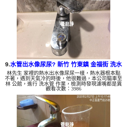
片影片，三個多小時後， 冷水量恢復正常，李先生
有水用了!! 如是自來水，如水管老化，會產生鐵鏽跟
泥沙堆積，洗出來的水就會是咖啡色，地下水含有氧
化錳，管壁上會結成黑色管垢，洗出來的水會跟石油
一樣黑，有些...
9.
水管出水像尿尿? 新竹 竹東鎮 金福街 洗水
林先生 家裡的熱水出水像尿尿一樣，熱水器根本點
管
不著，遇到天氣冷的時後，他很難過，本公司驅車至
林 公館，進行 洗水管 作業，檢測時發現濾嘴都是異
觀看次數：3986
物，本公司架起 高周波水管清洗機，灌入 檸檬酸
水 至管路裡面，等了約15分，開啟 水管清洗機 ，啟
動 螺旋波 模式，一開始就洗出白色髒水，後來水變
成棕色，還噴出數個大鐵鏽，如下圖片影片，一個多
小時後， 熱水出水量恢復正常，林先生能正常洗澡
洗碗了!! 如是自來水，如水管老化，會產生鐵鏽跟泥
沙堆積，洗出來的水就會是咖啡色，地下水含有氧化