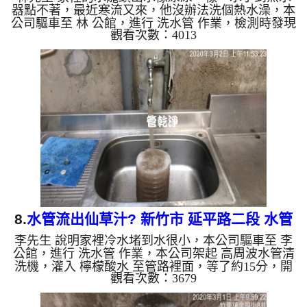
器點不著，最近寒流又來，他沒辦法洗個熱水澡，本
公司驅車至 林 公館，進行 洗水管 作業，檢測時發現
觀看次數：4013
濾嘴都是異物，本公司架起 高周波水管清洗機，灌
入 檸檬酸水 至管路裡面，等了約15分，開啟 水管清
洗機 ，啟動 螺旋波 模式，一開始就洗出黃色髒水，
越洗就越髒，如下圖片影片，一個多小時後， 出水
量恢復正常，林先生能洗個熱水澡了!! 如是自來水，
如水管老化，會產生鐵鏽跟泥沙堆積，洗出來的水就
會是咖啡色，地下水含有氧化錳，管壁上會結成黑色
管垢，洗出來的...
8.
水管流出仙草汁? 新竹市 延平路二段 水管
李先生 說明家裡冷水堵到水很小，本公司驅車至 李
清洗
公館，進行 洗水管 作業，本公司架起 高周波水管清
洗機，灌入 檸檬酸水 至管路裡面，等了約15分，開
觀看次數：3679
啟 水管清洗機 ，啟動 螺旋波 模式，一開始就洗出黑
色髒水，像是仙草汁一樣，水龍頭狂噴出異物，但是
還是堵住不出水，本公司改用特殊清洗工法，如下圖