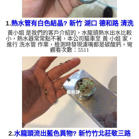
1.
熱水管有白色結晶? 新竹 湖口 德和路 清洗
黃小姐 是我們的客戶介紹的，水龍頭熱水出水比較
水管
小，熱水器常常點不著，本公司驅車至 黃 小姐 家，
進行 洗水管 作業，檢測時發現濾嘴都是碳酸鈣，彎
觀看次數：5511
頭裡都是白色結晶，本公司架起 高周波水管清洗
機，灌入 檸檬酸水 至管路裡面，等了約15分，開
啟 水管清洗機 ，啟動 螺旋波 模式，一開始就洗出白
色髒水，越洗越髒，如下圖片影片，一個多小時後，
出水正常及出水量恢復正常，黃小姐能正常用熱水
了!! 如是自來水，如水管老化，會產生鐵鏽跟泥沙堆
積，洗出來的水就會是咖啡色，地下水含有氧化錳，
管壁上會結成黑色管...
2.
水龍頭流出藍色異物? 新竹竹北莊敬三路