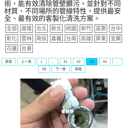
術，能有效清除管壁髒污，並針對不同
材質、不同場所的管線特性，提供最安
全、最有效的客製化清洗方案。
全部
基隆
台北
新北
桃園
新竹
苗栗
台中
彰化
雲林
南投
嘉義
台南
高雄
屏東
宜蘭
花蓮
台東
頁首
上一頁
1
...
41
42
43
44
...
88
下一頁
頁尾