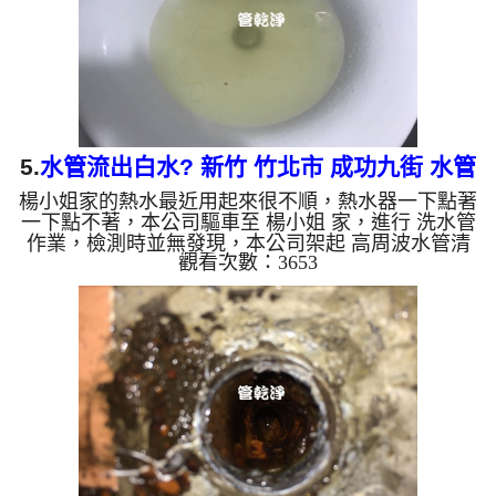
些洗出綠色的水，...
5.
水管流出白水? 新竹 竹北市 成功九街 水管
楊小姐家的熱水最近用起來很不順，熱水器一下點著
清洗
一下點不著，本公司驅車至 楊小姐 家，進行 洗水管
作業，檢測時並無發現，本公司架起 高周波水管清
觀看次數：3653
洗機，灌入 檸檬酸水 至管路裡面，等了約15分，開
啟 水管清洗機 ，啟動 螺旋波 模式，一開始就洗出白
色髒水，還不時噴出白色異物，如下圖片影片，一個
多小時後， 熱水出水量恢復正常，楊小姐能正常用
水了!! 如是自來水，如水管老化，會產生鐵鏽跟泥沙
堆積，洗出來的水就會是咖啡色，地下水含有氧化
錳，管壁上會結成黑色管垢，洗出來的水會跟石油一
樣黑，有些洗出綠...