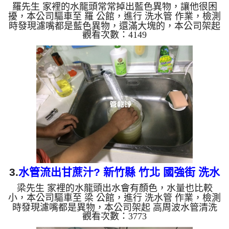
羅先生 家裡的水龍頭常常掉出藍色異物，讓他很困
水管清洗
擾，本公司驅車至 羅 公館，進行 洗水管 作業，檢測
時發現濾嘴都是藍色異物，還滿大塊的，本公司架起
觀看次數：4149
高周波水管清洗機，灌入 檸檬酸水 至管路裡面，等
了約15分，開啟 水管清洗機 ，啟動 螺旋波 模式，一
開始就洗出黃色髒水，越洗就越髒，還狂噴異物，如
下圖片影片，兩個多小時後， 出水正常及出水量恢
復正常，羅先生能安心用水了!! 如是自來水，如水管
老化，會產生鐵鏽跟泥沙堆積，洗出來的水就會是咖
啡色，地下水含有氧化錳，管壁上會結成黑色管垢，
洗出來的水會...
3.
水管流出甘蔗汁? 新竹縣 竹北 國強街 洗水
梁先生 家裡的水龍頭出水會有顏色，水量也比較
管
小，本公司驅車至 梁 公館，進行 洗水管 作業，檢測
時發現濾嘴都是異物，本公司架起 高周波水管清洗
觀看次數：3773
機，灌入 檸檬酸水 至管路裡面，等了約15分，開
啟 水管清洗機 ，啟動 螺旋波 模式，一開始是洗不出